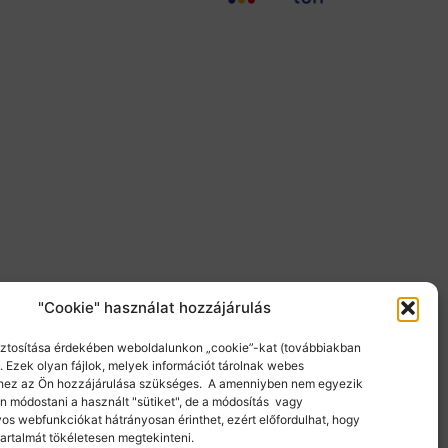
"Cookie" használat hozzájárulás
iztosítása érdekében weboldalunkon „cookie”-kat (továbbiakban
. Ezek olyan fájlok, melyek információt tárolnak webes
hez az Ön hozzájárulása szükséges. A amenniyben nem egyezik
n módostani a használt "sütiket", de a módosítás vagy
os webfunkciókat hátrányosan érinthet, ezért előfordulhat, hogy
tartalmát tökéletesen megtekinteni.