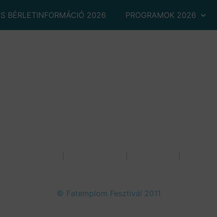
ÉS BÉRLETINFORMÁCIÓ 2026
PROGRAMOK 2026
eszámoló 2024
Elérhetőség
Házirend
Cookie 
Adatvédelmi nyilatkozat
© Fatemplom Fesztivál 2011