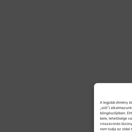
A legjobb élmény b
„süti”) alkalmazunk
böngészőjében. Eh
bele, lehetősége va
visszavonás bizony
nem tudja az oldal 