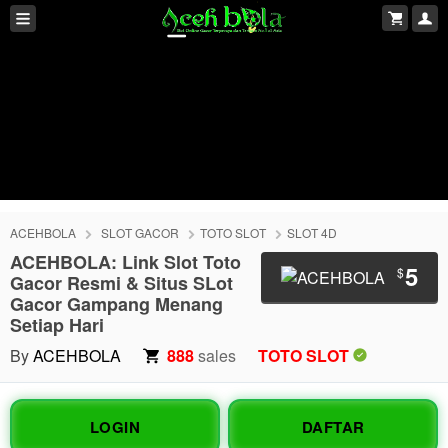
ACEHBOLA
SLOT GACOR
TOTO SLOT
SLOT 4D
ACEHBOLA: Link Slot Toto
5
$
Gacor Resmi & Situs SLot
Gacor Gampang Menang
Setiap Hari
By
ACEHBOLA
888
sales
TOTO SLOT
LOGIN
DAFTAR