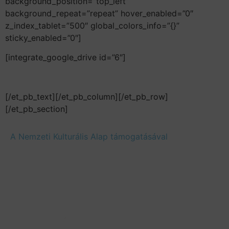
background_position=”top_left”
background_repeat=”repeat” hover_enabled=”0″
z_index_tablet=”500″ global_colors_info=”{}”
sticky_enabled=”0″]
[integrate_google_drive id=”6″]
[/et_pb_text][/et_pb_column][/et_pb_row]
[/et_pb_section]
A Nemzeti Kulturális Alap támogatásával