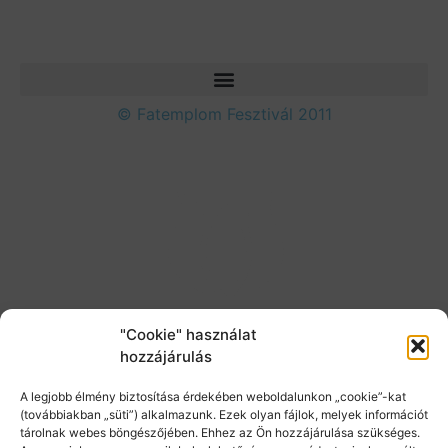
© Fatemplom Fesztivál 2011
"Cookie" használat
hozzájárulás
A legjobb élmény biztosítása érdekében weboldalunkon „cookie”-kat
(továbbiakban „süti”) alkalmazunk. Ezek olyan fájlok, melyek információt
tárolnak webes böngészőjében. Ehhez az Ön hozzájárulása szükséges.