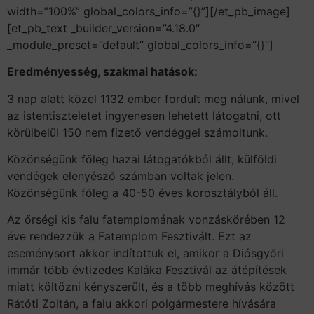
width=”100%” global_colors_info=”{}”][/et_pb_image]
[et_pb_text _builder_version=”4.18.0″
_module_preset=”default” global_colors_info=”{}”]
Eredményesség, szakmai hatások:
3 nap alatt közel 1132 ember fordult meg nálunk, mivel
az istentiszteletet ingyenesen lehetett látogatni, ott
körülbelül 150 nem fizető vendéggel számoltunk.
Közönségünk főleg hazai látogatókból állt, külföldi
vendégek elenyésző számban voltak jelen.
Közönségünk főleg a 40-50 éves korosztályból áll.
Az őrségi kis falu fatemplomának vonzáskörében 12
éve rendezzük a Fatemplom Fesztivált. Ezt az
eseménysort akkor indítottuk el, amikor a Diósgyőri
immár több évtizedes Kaláka Fesztivál az átépítések
miatt költözni kényszerült, és a több meghívás között
Rátóti Zoltán, a falu akkori polgármestere hívására