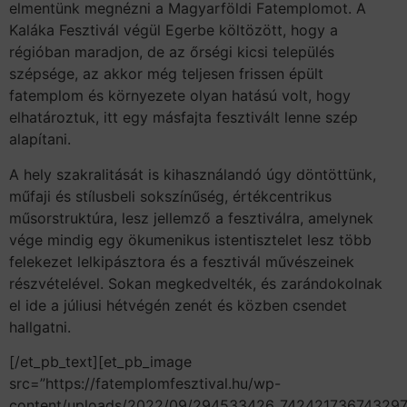
elmentünk megnézni a Magyarföldi Fatemplomot. A
Kaláka Fesztivál végül Egerbe költözött, hogy a
régióban maradjon, de az őrségi kicsi település
szépsége, az akkor még teljesen frissen épült
fatemplom és környezete olyan hatású volt, hogy
elhatároztuk, itt egy másfajta fesztivált lenne szép
alapítani.
A hely szakralitását is kihasználandó úgy döntöttünk,
műfaji és stílusbeli sokszínűség, értékcentrikus
műsorstruktúra, lesz jellemző a fesztiválra, amelynek
vége mindig egy ökumenikus istentisztelet lesz több
felekezet lelkipásztora és a fesztivál művészeinek
részvételével. Sokan megkedvelték, és zarándokolnak
el ide a júliusi hétvégén zenét és közben csendet
hallgatni.
[/et_pb_text][et_pb_image
src=”https://fatemplomfesztival.hu/wp-
content/uploads/2022/09/294533426_742421736743297