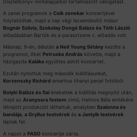
Díszletkönyv mintalapjaiból tartalmazott válogatást.
A zenei programok a
Csík zenekar
koncertjével
folytatódtak, majd a nap végi lecsendesítő műsor
Bognár Szilvia, Szokolay Dongó Balázs és Tóth László
előadásában Bartók és a parasztzene c. előadás volt.
Másnap, 9-én, délután
a Neil Young Sétány
kezdte a
programot, őket
Petruska András
követte, majd a
házigazda
Kaláka
együttes adott koncertet.
Ezután nyitottuk meg második kiállításunkat,
Korzenszky Richárd
emeritus tihanyi perjel fotóiból.
Bolyki Balázs és fiai
énekeltek a kiállítás megnyitó után,
majd az
Aranyosra festem
című, Halmos Béla emlékére
létrejött produkciót láthattuk, amelyben
Szalonna és
bandája
,
a Gryllus testvérek
és
a Jantyik testvérek
léptek fel.
A napot a
PASO
koncertje zárta.