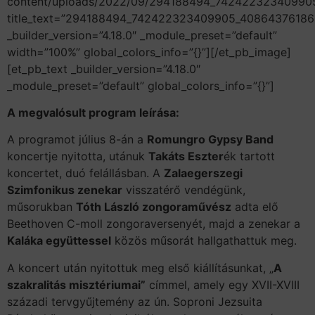
content/uploads/2022/09/294188494_74242232340990
title_text=”294188494_742422323409905_40864376186
_builder_version=”4.18.0″ _module_preset=”default”
width=”100%” global_colors_info=”{}”][/et_pb_image]
[et_pb_text _builder_version=”4.18.0″
_module_preset=”default” global_colors_info=”{}”]
A megvalósult program leírása:
A programot július 8-án a
Romungro Gypsy Band
koncertje nyitotta, utánuk
Takáts Eszter
ék tartott
koncertet, duó felállásban. A
Zalaegerszegi
Szimfonikus zenekar
visszatérő vendégünk,
műsorukban
Tóth László zongoraművész
adta elő
Beethoven C-moll zongoraversenyét, majd a zenekar a
Kaláka együttessel
közös műsorát hallgathattuk meg.
A koncert után nyitottuk meg első kiállításunkat, „
A
szakralitás misztériumai”
címmel, amely egy XVII-XVIII
századi tervgyűjtemény az ún. Soproni Jezsuita