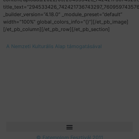
title_text=”294533426_742421736743297_76095974357
_builder_version=”4.18.0″ _module_preset=”default”
width=”100%” global_colors_info=”{}”][/et_pb_image]
[/et_pb_column][/et_pb_row][/et_pb_section]
A Nemzeti Kulturális Alap támogatásával
© Fatemplom Fesztivál 2011