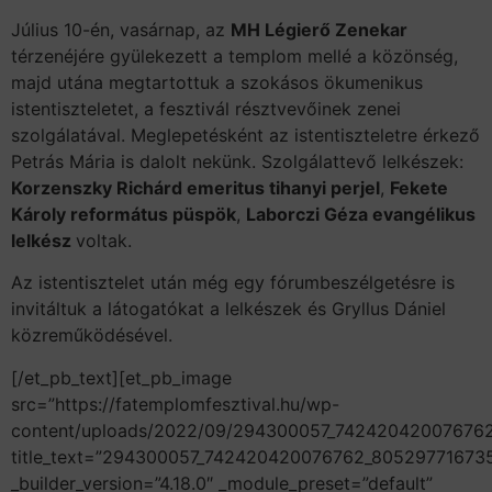
Július 10-én, vasárnap, az
MH Légierő Zenekar
térzenéjére gyülekezett a templom mellé a közönség,
majd utána megtartottuk a szokásos ökumenikus
istentiszteletet, a fesztivál résztvevőinek zenei
szolgálatával. Meglepetésként az istentiszteletre érkező
Petrás Mária is dalolt nekünk. Szolgálattevő lelkészek:
Korzenszky Richárd emeritus tihanyi perjel
,
Fekete
Károly református püspök
,
Laborczi Géza evangélikus
lelkész
voltak.
Az istentisztelet után még egy fórumbeszélgetésre is
invitáltuk a látogatókat a lelkészek és Gryllus Dániel
közreműködésével.
[/et_pb_text][et_pb_image
src=”https://fatemplomfesztival.hu/wp-
content/uploads/2022/09/294300057_74242042007676
title_text=”294300057_742420420076762_80529771673
_builder_version=”4.18.0″ _module_preset=”default”