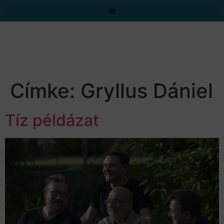
Címke:
Gryllus Dániel
Tíz példázat