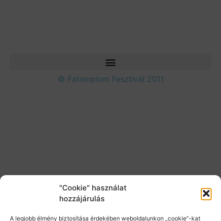
© Fatemplom Fesztivál 2011
"Cookie" használat
hozzájárulás
A legjobb élmény biztosítása érdekében weboldalunkon „cookie”-kat