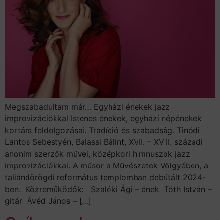
Megszabadultam már… Egyházi énekek jazz
improvizációkkal Istenes énekek, egyházi népénekek
kortárs feldolgozásai. Tradíció és szabadság. Tinódi
Lantos Sebestyén, Balassi Bálint, XVII. – XVIII. századi
anonim szerzők művei, középkori himnuszok jazz
improvizációkkal. A műsor a Művészetek Völgyében, a
taliándörögdi református templomban debütált 2024-
ben. Közreműködők: Szalóki Ági – ének Tóth István –
gitár Ávéd János – […]