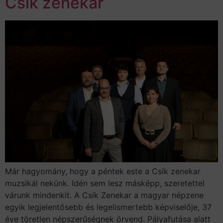
Csík zenekar
Már hagyomány, hogy a péntek este a Csík zenekar
muzsikál nekünk. Idén sem lesz másképp, szeretettel
várunk mindenkit. A Csík Zenekar a magyar népzene
egyik legjelentősebb és legelismertebb képviselője, 37
éve töretlen népszerűségnek örvend. Pályafutása alatt