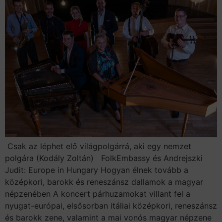
Csak az léphet elő világpolgárrá, aki egy nemzet
polgára (Kodály Zoltán) FolkEmbassy és Andrejszki
Judit: Europe in Hungary Hogyan élnek tovább a
középkori, barokk és reneszánsz dallamok a magyar
népzenében A koncert párhuzamokat villant fel a
nyugat-európai, elsősorban itáliai középkori, reneszánsz
és barokk zene, valamint a mai vonós magyar népzene