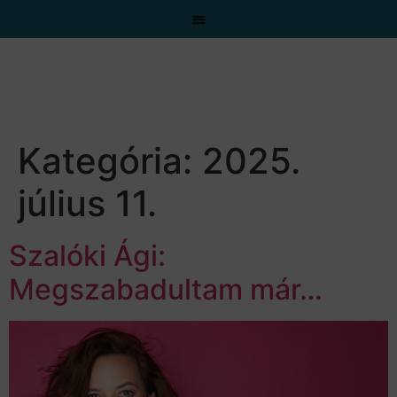
Kategória:
2025.
július 11.
Szalóki Ági:
Megszabadultam már…