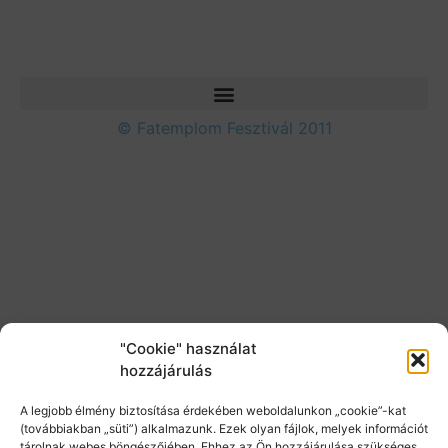
© Fatemplom Fesztivál 2011
"Cookie" használat
hozzájárulás
A legjobb élmény biztosítása érdekében weboldalunkon „cookie”-kat
(továbbiakban „süti”) alkalmazunk. Ezek olyan fájlok, melyek információt
tárolnak webes böngészőjében. Ehhez az Ön hozzájárulása szükséges.