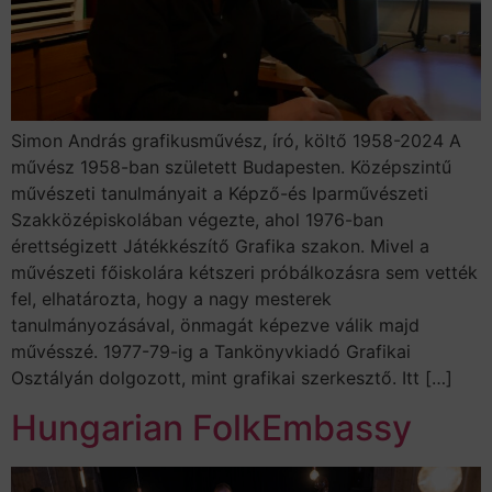
Simon András grafikusművész, író, költő 1958-2024 A
művész 1958-ban született Budapesten. Középszintű
művészeti tanulmányait a Képző-és Iparművészeti
Szakközépiskolában végezte, ahol 1976-ban
érettségizett Játékkészítő Grafika szakon. Mivel a
művészeti főiskolára kétszeri próbálkozásra sem vették
fel, elhatározta, hogy a nagy mesterek
tanulmányozásával, önmagát képezve válik majd
művésszé. 1977-79-ig a Tankönyvkiadó Grafikai
Osztályán dolgozott, mint grafikai szerkesztő. Itt […]
Hungarian FolkEmbassy