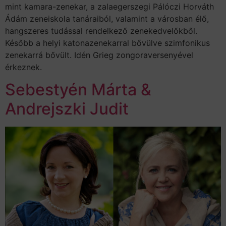
mint kamara-zenekar, a zalaegerszegi Pálóczi Horváth
Ádám zeneiskola tanáraiból, valamint a városban élő,
hangszeres tudással rendelkező zenekedvelőkből.
Később a helyi katonazenekarral bővülve szimfonikus
zenekarrá bővült. Idén Grieg zongoraversenyével
érkeznek.
Sebestyén Márta &
Andrejszki Judit