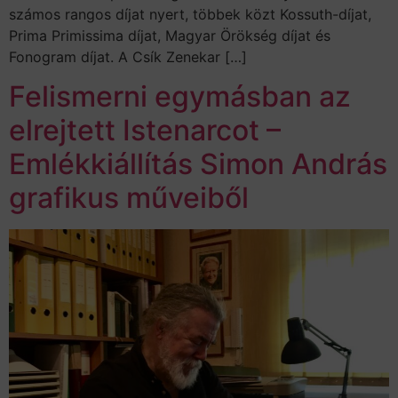
számos rangos díjat nyert, többek közt Kossuth-díjat,
Prima Primissima díjat, Magyar Örökség díjat és
Fonogram díjat. A Csík Zenekar […]
Felismerni egymásban az
elrejtett Istenarcot –
Emlékkiállítás Simon András
grafikus műveiből