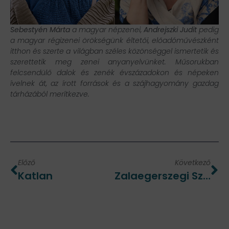
Sebestyén Márta
a magyar népzenei,
Andrejszki Judit
pedig
a magyar régizenei örökségünk éltetői, előadóművészként
itthon és szerte a világban széles közönséggel ismertetik és
szerettetik meg zenei anyanyelvünket.
Műsorukban
felcsendülő dalok és zenék évszázadokon és népeken
ívelnek át, az írott források és a szájhagyomány gazdag
tárházából merítkezve.
Előző
Következő
Katlan
Zalaegerszegi Szimfonikus Zenekar