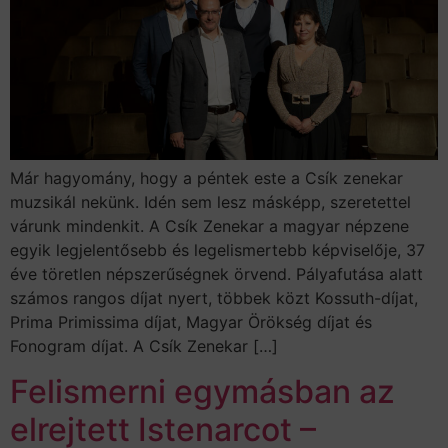
Már hagyomány, hogy a péntek este a Csík zenekar
muzsikál nekünk. Idén sem lesz másképp, szeretettel
várunk mindenkit. A Csík Zenekar a magyar népzene
egyik legjelentősebb és legelismertebb képviselője, 37
éve töretlen népszerűségnek örvend. Pályafutása alatt
számos rangos díjat nyert, többek közt Kossuth-díjat,
Prima Primissima díjat, Magyar Örökség díjat és
Fonogram díjat. A Csík Zenekar […]
Felismerni egymásban az
elrejtett Istenarcot –