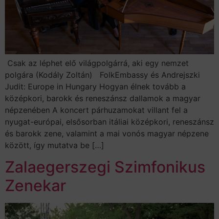
Csak az léphet elő világpolgárrá, aki egy nemzet
polgára (Kodály Zoltán) FolkEmbassy és Andrejszki
Judit: Europe in Hungary Hogyan élnek tovább a
középkori, barokk és reneszánsz dallamok a magyar
népzenében A koncert párhuzamokat villant fel a
nyugat-európai, elsősorban itáliai középkori, reneszánsz
és barokk zene, valamint a mai vonós magyar népzene
között, így mutatva be […]
Zalaegerszegi Szimfonikus
Zenekar