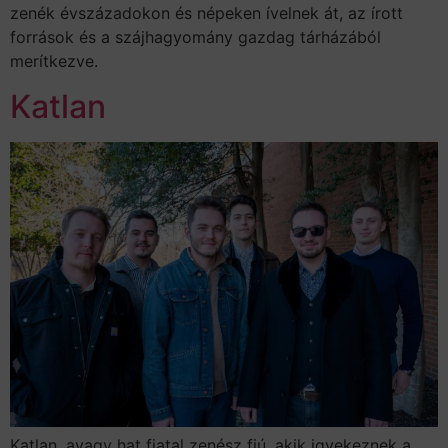
zenék évszázadokon és népeken ívelnek át, az írott
források és a szájhagyomány gazdag tárházából
merítkezve.
Katlan
Katlan, avagy hat fiatal zenész fiú, akik igyekeznek a