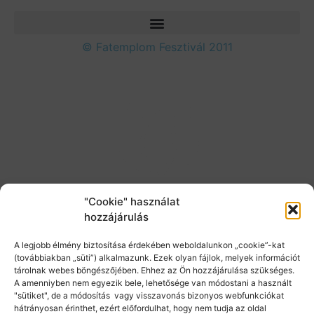
© Fatemplom Fesztivál 2011
"Cookie" használat
hozzájárulás
A legjobb élmény biztosítása érdekében weboldalunkon „cookie”-kat
(továbbiakban „süti”) alkalmazunk. Ezek olyan fájlok, melyek információt
tárolnak webes böngészőjében. Ehhez az Ön hozzájárulása szükséges.
A amenniyben nem egyezik bele, lehetősége van módostani a használt
"sütiket", de a módosítás vagy visszavonás bizonyos webfunkciókat
hátrányosan érinthet, ezért előfordulhat, hogy nem tudja az oldal