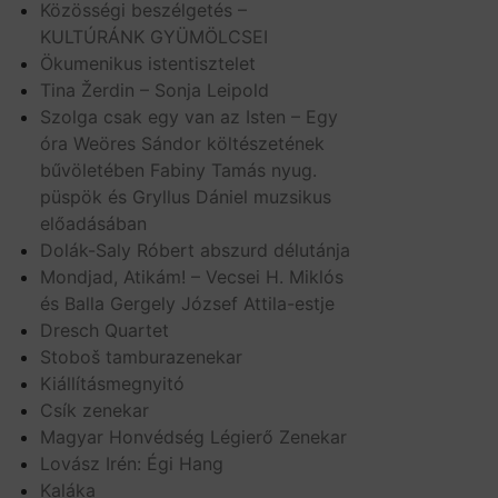
Közösségi beszélgetés –
KULTÚRÁNK GYÜMÖLCSEI
Ökumenikus istentisztelet
Tina Žerdin – Sonja Leipold
Szolga csak egy van az Isten – Egy
óra Weöres Sándor költészetének
bűvöletében Fabiny Tamás nyug.
püspök és Gryllus Dániel muzsikus
előadásában
Dolák-Saly Róbert abszurd délutánja
Mondjad, Atikám! – Vecsei H. Miklós
és Balla Gergely József Attila-estje
Dresch Quartet
Stoboš tamburazenekar
Kiállításmegnyitó
Csík zenekar
Magyar Honvédség Légierő Zenekar
Lovász Irén: Égi Hang
Kaláka