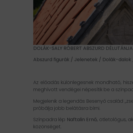
DOLÁK-SALY RÓBERT ABSZURD DÉLUTÁNJA
Abszurd figurák / Jelenetek / Dolák-dalok 
Az előadás különlegesnek mondható, hisze
meghívott vendégei népesítik be a színpad
Megjelenik a legendás Besenyő család „zsen
próbálja jobb belátásra bírni.
Színpadra lép
Naftalin Ernő,
ötletológus, a
közönséget.