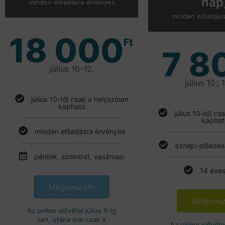
nap
minden előadásra érvényes
minden előadásr
18 000
Ft
7 8
július 10-12.
július 10., 1
július 10-től csak a helyszínen
kapható
július 10-től cs
kaphat
minden előadásra érvényes
aznapi előadás
péntek, szombat, vasárnap
14 éves
Megveszem
Megves
Az online elővétel július 9-ig
tart, utána már csak a
Az online elővétel