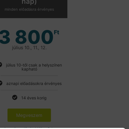
nap)
minden előadásra érvényes
3 800
Ft
július 10., 11., 12.
július 10-től csak a helyszínen
kapható
aznapi előadásokra érvényes
14 éves korig
Megveszem
Az online elővétel július 9-ig