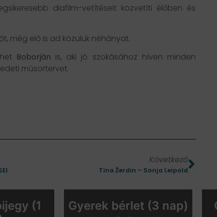
legsikeresebb diafilm-vetítéseit közvetíti élőben és
őt, még elő is ad közülük néhányat.
het
Boborján
is, aki jó szokásához híven minden
edeti műsortervet.
Következő
SEI
Tina Žerdin – Sonja Leipold
ijegy (1
Gyerek bérlet (3 nap)