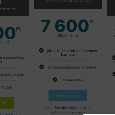
)
minden előadásra érvényes
a érvényes
7 600
Ft
00
Ft
július 10-12.
1., 12.
július 10-től csak a helyszínen
kapható
ak a helyszínen
ó
aznapi előadásokra érvényes
okra érvényes
14 éves korig
 kortól
Megveszem
zem
Az online elővétel július 9-ig
tart, utána már csak a
 július 9-ig