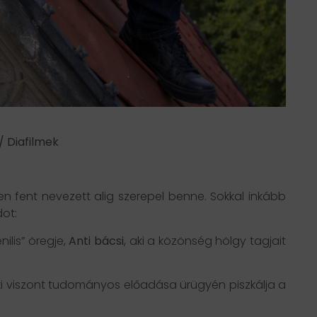
/ Diafilmek
n fent nevezett alig szerepel benne. Sokkal inkább
ot:
ilis” öregje,
Anti bácsi
, aki a közönség hölgy tagjait
ki viszont tudományos előadása ürügyén piszkálja a