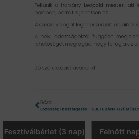
Feltűnik a harsány
Leopold-mester
, aki 
halóban, bármit is jelentsen ez.
A szerző válogat legnépszerűbb dalaiból, s
A helyi adottságoktól függően megjelen
lehetőséget megragad, hogy felrúgja az er
Jó szórakozást kívánunk!
Előző
Közösségi beszélgetés – KULTÚRÁNK GYÜMÖLC
Fesztiválbérlet (3 nap)
Felnőtt nap