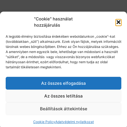
"Cookie" használat
hozzájárulás
A legjobb élmény biztosítása érdekében weboldalunkon „cookie”-kat
(továbbiakban „süti”) alkalmazunk. Ezek olyan fájlok, melyek információt
tárolnak webes böngészőjében. Ehhez az Ön hozzájárulása szükséges.
A amenniyben nem egyezik bele, lehetősége van módostani a használt
"sütiket", de a módosítás vagy visszavonás bizonyos webfunkciókat
hátrányosan érinthet, ezért előfordulhat, hogy nem tudja az oldal
tartalmát tökéletesen megtekinteni.
Az összes elfogadása
Az összes letiltása
Beállítások áttekintése
Cookie Policy
Adatvédelmi nyilatkozat