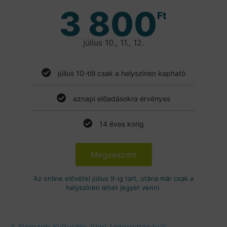
3 800
Ft
július 10., 11., 12.
július 10-től csak a helyszínen kapható
aznapi előadásokra érvényes
14 éves korig
Megveszem
Az online elővétel július 9-ig tart, utána már csak a
helyszínen lehet jegyet venni.
A Nemzeti Kulturális Alap támogatásával