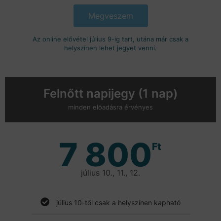
Megveszem
Az online elővétel július 9-ig tart, utána már csak a
helyszínen lehet jegyet venni.
Felnőtt napijegy (1 nap)
minden előadásra érvényes
7 800
Ft
július 10., 11., 12.
július 10-től csak a helyszínen kapható