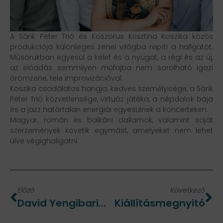
A Sárik Péter Trió és Koszorus Krisztina Koszika közös
produkciója különleges zenei világba repíti a hallgatót.
Műsorukban egyesül a kelet és a nyugat, a régi és az új,
az előadás semmilyen műfajba nem sorolható igazi
örömzene, tele improvizációval.
Koszika csodálatos hangja, kedves személyisége, a Sárik
Péter Trió közvetlensége, virtuóz játéka, a népdalok bája
és a jazz határtalan energiái egyesülnek a koncerteken.
Magyar, román és balkáni dallamok, valamint saját
szerzemények követik egymást, amelyeket nem lehet
ülve végighallgatni.
Előző
Következő
David Yengibarian
Kiállításmegnyitó