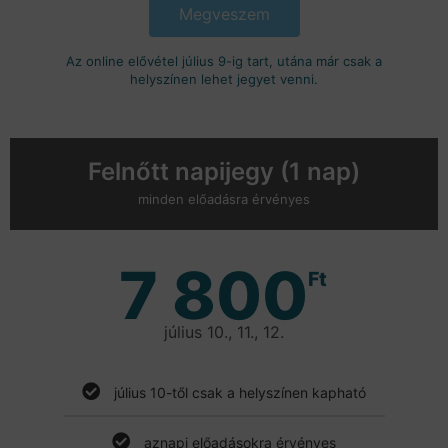
Megveszem
Az online elővétel július 9-ig tart, utána már csak a
helyszínen lehet jegyet venni.
Felnőtt napijegy (1 nap)
minden előadásra érvényes
7 800
Ft
július 10., 11., 12.
július 10-től csak a helyszínen kapható
aznapi előadásokra érvényes