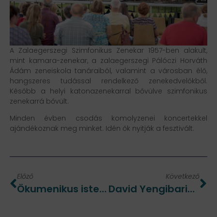
A Zalaegerszegi Szimfonikus Zenekar 1957-ben alakult,
mint kamara-zenekar, a zalaegerszegi Pálóczi Horváth
Ádám zeneiskola tanáraiból, valamint a városban élő,
hangszeres tudással rendelkező zenekedvelőkből.
Később a helyi katonazenekarral bővülve szimfonikus
zenekarrá bővült.
Minden évben csodás komolyzenei koncertekkel
ajándékoznak meg minket. Idén ők nyitják a fesztivált.
Előző
Következő
Ökumenikus istentisztelet
David Yengibarian