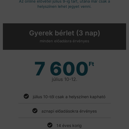
Az online elővétel július 9-ig tart, utána már csak a
helyszínen lehet jegyet venni.
Gyerek bérlet (3 nap)
minden előadásra érvényes
7 600
Ft
július 10-12.
július 10-től csak a helyszínen kapható
aznapi előadásokra érvényes
14 éves korig