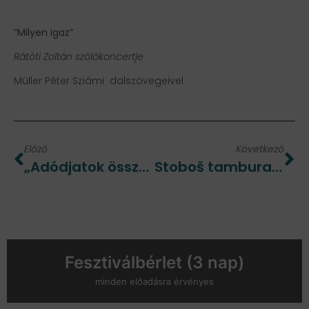
“Milyen igaz”
Rátóti Zoltán szólókoncertje
Müller Péter Sziámi dalszövegeivel
Előző
Következő
„Adódjatok össze” – Török Máté szólókoncertje
Stoboš tamburazenekar
Fesztiválbérlet (3 nap)
minden előadásra érvényes