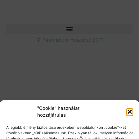
© Fatemplom Fesztivál 2011
"Cookie" használat
hozzájárulás
A legjobb élmény biztosítása érdekében weboldalunkon „cookie”-kat
(továbbiakban „süti”) alkalmazunk. Ezek olyan fájlok, melyek információt
tárolnak webes böngészőjében. Ehhez az Ön hozzájárulása szükséges.