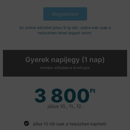
Megveszem
Az online elővétel július 9-ig tart, utána már csak a
helyszínen lehet jegyet venni.
Gyerek napijegy (1 nap)
minden előadásra érvényes
3 800
Ft
július 10., 11., 12.
július 10-től csak a helyszínen kapható