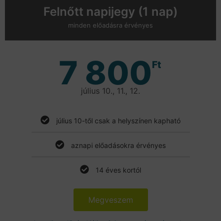
Felnőtt napijegy (1 nap)
minden előadásra érvényes
7 800
Ft
július 10., 11., 12.
július 10-től csak a helyszínen kapható
aznapi előadásokra érvényes
14 éves kortól
Megveszem