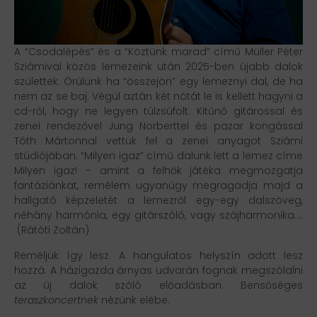
A “Csodalépés” és a “Köztünk marad” című Müller Péter
Sziámival közös lemezeink után 2025-ben újabb dalok
születtek. Örülünk ha “összejön” egy lemeznyi dal, de ha
nem az se baj. Végül aztán két nótát le is kellett hagyni a
cd-ről, hogy ne legyen túlzsúfolt. Kitűnő gitárossal és
zenei rendezővel Jung Norberttel és pazar kongással
Tóth Mártonnal vettük fel a zenei anyagot Sziámi
stúdiójában. “Milyen igaz” című dalunk lett a lemez címe
Milyen igaz! – amint a felhők játéka megmozgatja
fantáziánkat, remélem ugyanúgy megragadja majd a
hallgató képzeletét a lemezről egy-egy dalszöveg,
néhány harmónia, egy gitárszóló, vagy szájharmonika….
(Rátóti Zoltán)
Reméljük így lesz. A hangulatos helyszín adott lesz
hozzá. A házigazda árnyas udvarán fognak megszólalni
az új dalok szóló előadásban. Bensőséges
teraszkoncertnek
nézünk elébe.