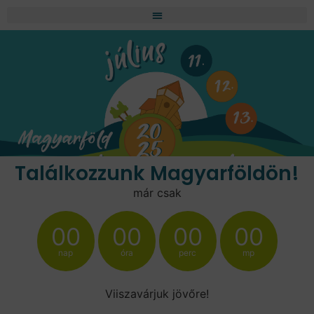
Találkozzunk Magyarföldön!
már csak
00
00
00
00
nap
óra
perc
mp
Viiszavárjuk jövőre!