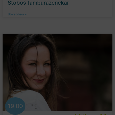
Stoboš tamburazenekar
Bővebben »
19:00