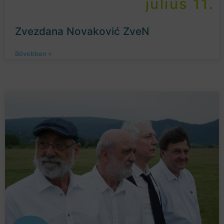
július 11.
Zvezdana Novaković ZveN
Bővebben »