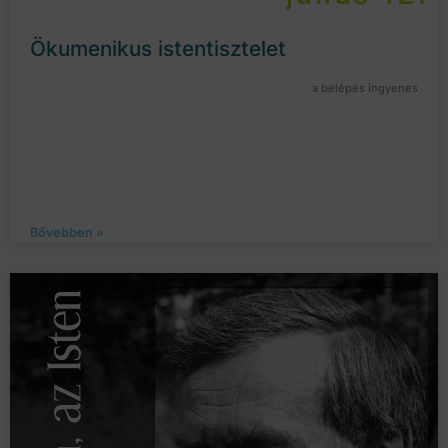
Ökumenikus istentisztelet
a belépés ingyenes
Bővebben »