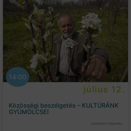
14:00
július 12.
Közösségi beszélgetés – KULTÚRÁNK
GYÜMÖLCSEI
a belépés ingyenes