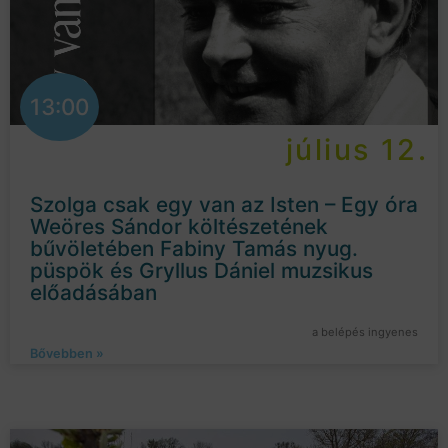
13:00
július 12.
Szolga csak egy van az Isten – Egy óra
Weöres Sándor költészetének
bűvöletében Fabiny Tamás nyug.
püspök és Gryllus Dániel muzsikus
előadásában
a belépés ingyenes
Bővebben »