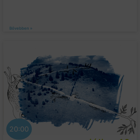
Bővebben »
20:00