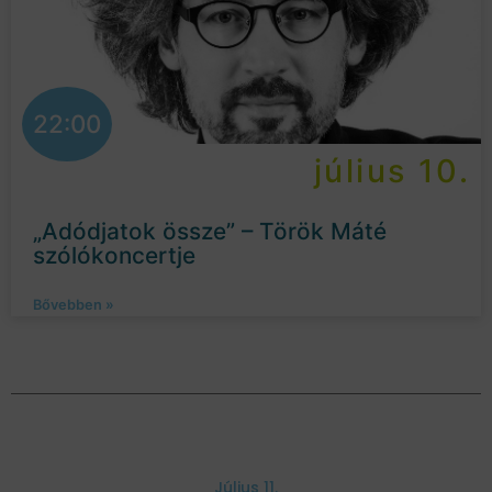
22:00
július 10.
„Adódjatok össze” – Török Máté
szólókoncertje
Bővebben »
Július 11.