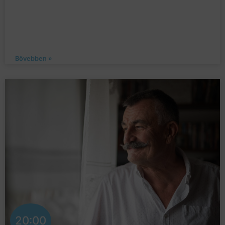
Bővebben »
20:00