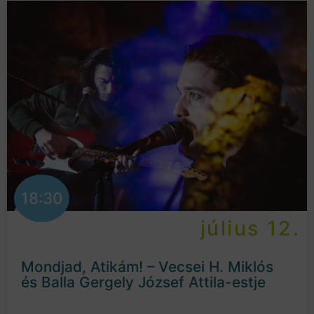
18:30
július 12.
Mondjad, Atikám! – Vecsei H. Miklós
és Balla Gergely József Attila-estje