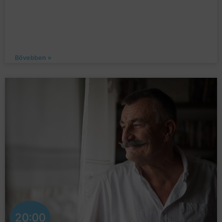
Bővebben »
20:00