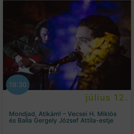
18:30
július 12.
Mondjad, Atikám! – Vecsei H. Miklós
és Balla Gergely József Attila-estje