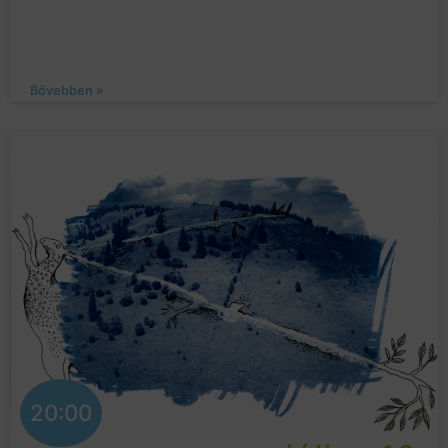
Bővebben »
20:00