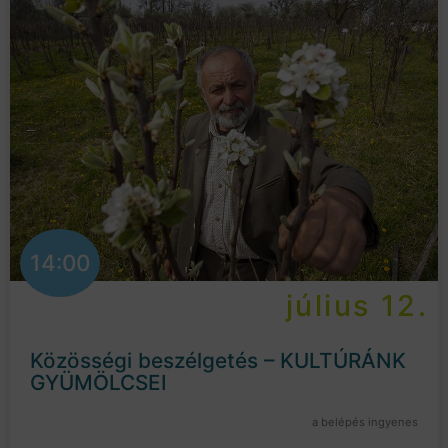
14:00
július 12.
Közösségi beszélgetés – KULTÚRÁNK
GYÜMÖLCSEI
a belépés ingyenes