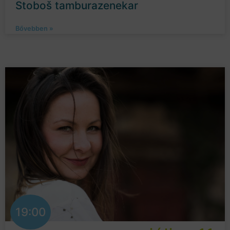
Stoboš tamburazenekar
Bővebben »
19:00