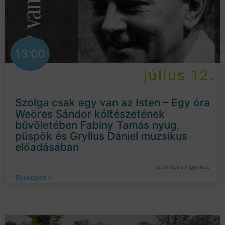
13:00
július 12.
Szolga csak egy van az Isten – Egy óra
Weöres Sándor költészetének
bűvöletében Fabiny Tamás nyug.
püspök és Gryllus Dániel muzsikus
előadásában
a belépés ingyenes
Bővebben »