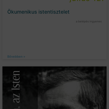
Ökumenikus istentisztelet
a belépés ingyenes
Bővebben »