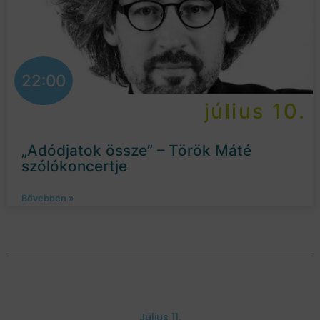
22:00
július 10.
„Adódjatok össze” – Török Máté
szólókoncertje
Bővebben »
Július 11.