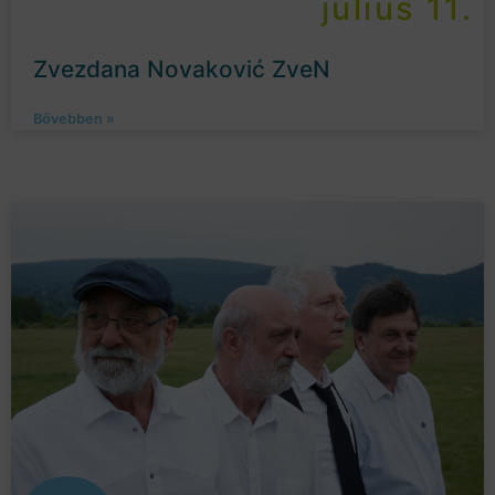
július 11.
Zvezdana Novaković ZveN
Bővebben »