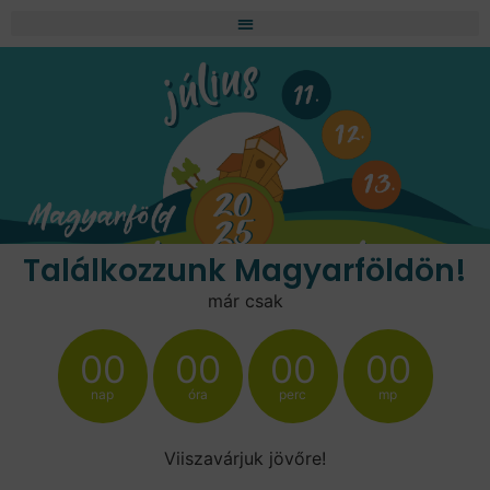
Találkozzunk Magyarföldön!
már csak
00
00
00
00
nap
óra
perc
mp
Viiszavárjuk jövőre!