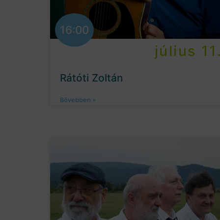
16:00
július 11
Rátóti Zoltán
Bővebben »