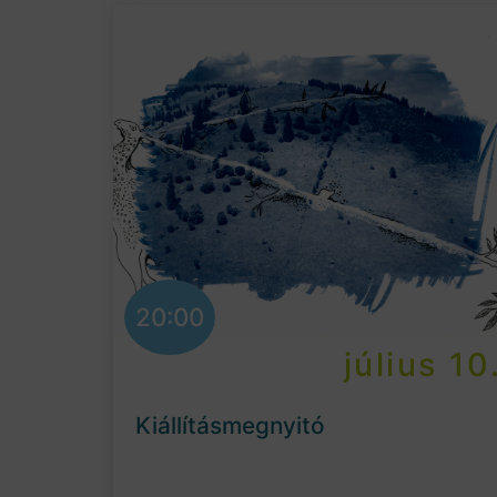
20:00
július 10
Kiállításmegnyitó