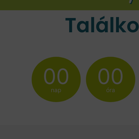
Találk
00
00
nap
óra