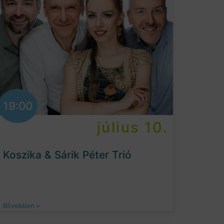
19:00
július 10.
Koszika & Sárik Péter Trió
Bővebben »