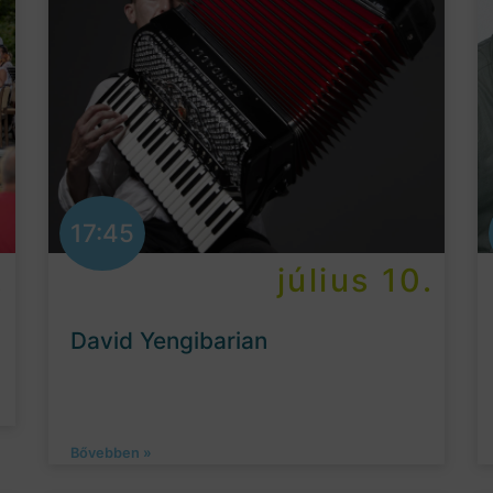
17:45
.
július 10.
David Yengibarian
Bővebben »