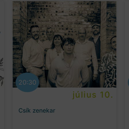
20:30
.
július 10.
Csík zenekar