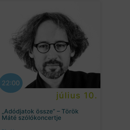
22:00
július 10.
„Adódjatok össze” – Török
Máté szólókoncertje