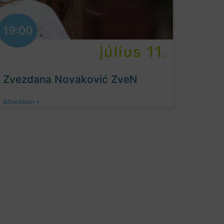
19:00
július 11.
Zvezdana Novaković ZveN
Bővebben »