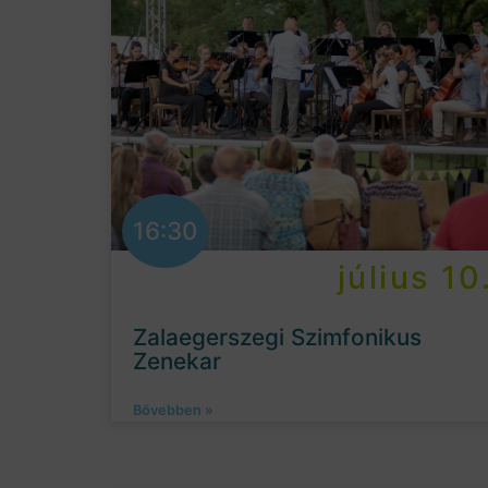
16:30
július 10
Zalaegerszegi Szimfonikus
Zenekar
Bővebben »