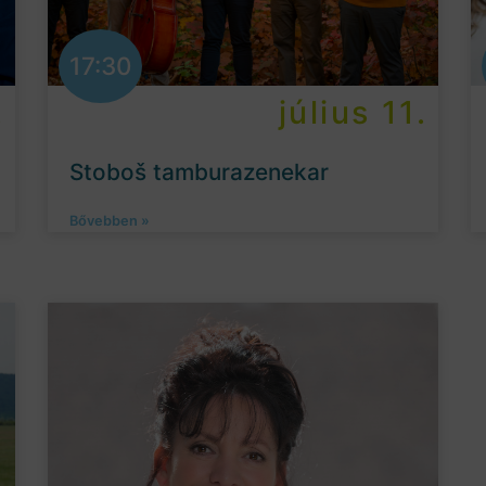
17:30
.
július 11.
Stoboš tamburazenekar
Bővebben »