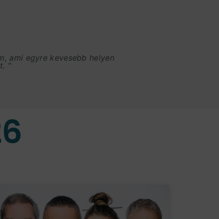
am, ami egyre kevesebb helyen
. "
26