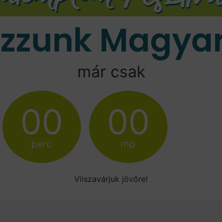
ozzunk Magyar
már csak
00
00
perc
mp
Viiszavárjuk jövőre!