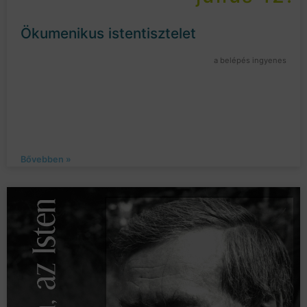
Ökumenikus istentisztelet
a belépés ingyenes
Bővebben »