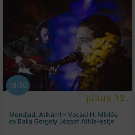
18:30
július 12.
Mondjad, Atikám! – Vecsei H. Miklós
és Balla Gergely József Attila-estje