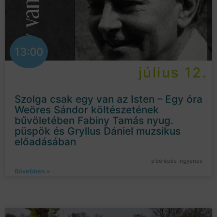
13:00
július 12.
Szolga csak egy van az Isten – Egy óra
Weöres Sándor költészetének
bűvöletében Fabiny Tamás nyug.
püspök és Gryllus Dániel muzsikus
előadásában
a belépés ingyenes
Bővebben »