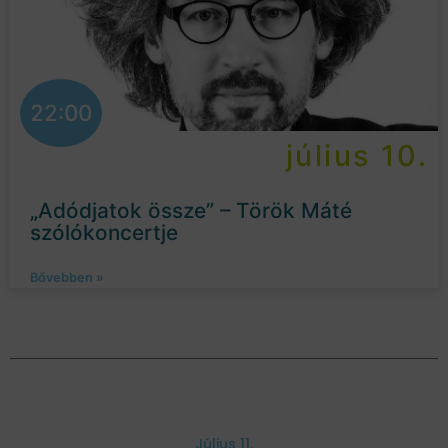
22:00
július 10.
„Adódjatok össze” – Török Máté
szólókoncertje
Bővebben »
Július 11.