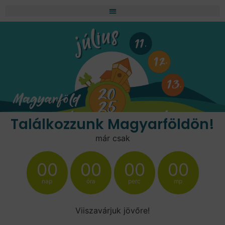
Találkozzunk Magyarföldön!
már csak
00
00
00
00
nap
óra
perc
mp
Viiszavárjuk jövőre!