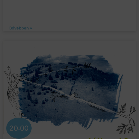
Bővebben »
20:00