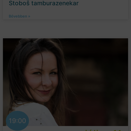
Stoboš tamburazenekar
Bővebben »
19:00