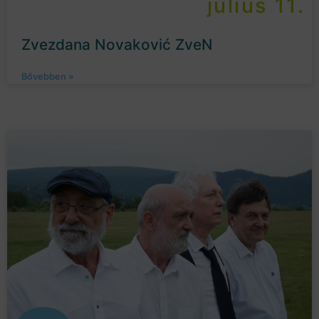
július 11.
Zvezdana Novaković ZveN
Bővebben »