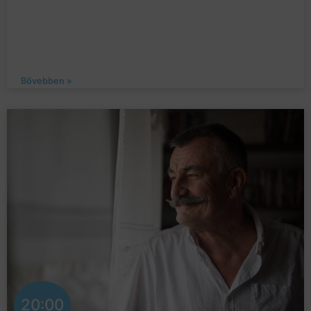
Bővebben »
20:00