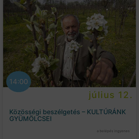
14:00
július 12.
Közösségi beszélgetés – KULTÚRÁNK
GYÜMÖLCSEI
a belépés ingyenes