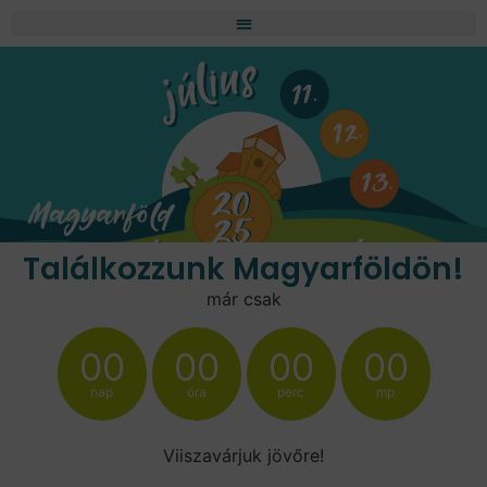
Találkozzunk Magyarföldön!
már csak
00
00
00
00
nap
óra
perc
mp
Viiszavárjuk jövőre!