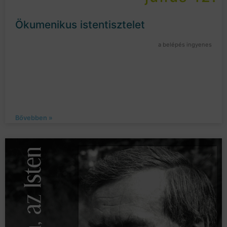
Ökumenikus istentisztelet
a belépés ingyenes
Bővebben »