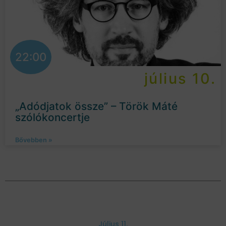
22:00
július 10.
„Adódjatok össze” – Török Máté
szólókoncertje
Bővebben »
Július 11.