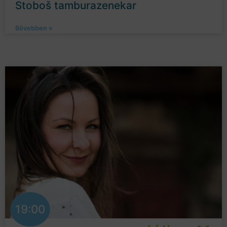
Stoboš tamburazenekar
Bővebben »
19:00