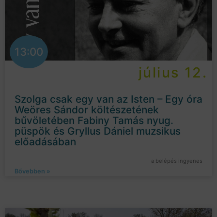
13:00
július 12.
Szolga csak egy van az Isten – Egy óra
Weöres Sándor költészetének
bűvöletében Fabiny Tamás nyug.
püspök és Gryllus Dániel muzsikus
előadásában
a belépés ingyenes
Bővebben »