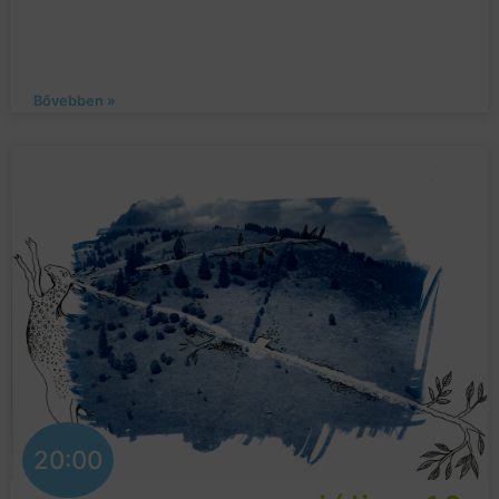
Bővebben »
20:00