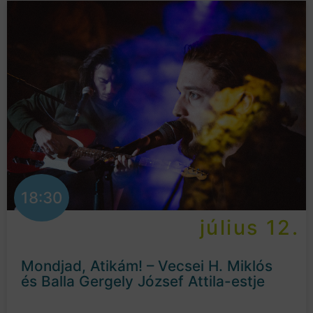
18:30
július 12.
Mondjad, Atikám! – Vecsei H. Miklós
és Balla Gergely József Attila-estje