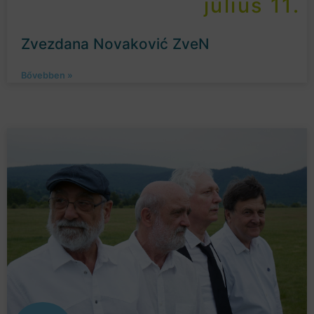
július 11.
Zvezdana Novaković ZveN
Bővebben »