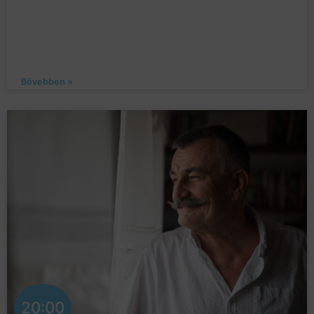
Bővebben »
20:00