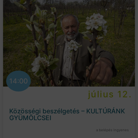
14:00
július 12.
Közösségi beszélgetés – KULTÚRÁNK
GYÜMÖLCSEI
a belépés ingyenes