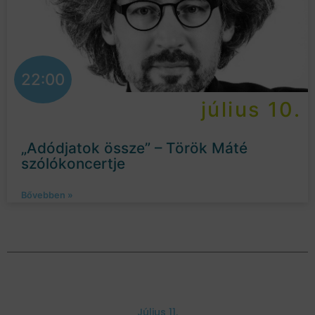
22:00
július 10.
„Adódjatok össze” – Török Máté
szólókoncertje
Bővebben »
Július 11.