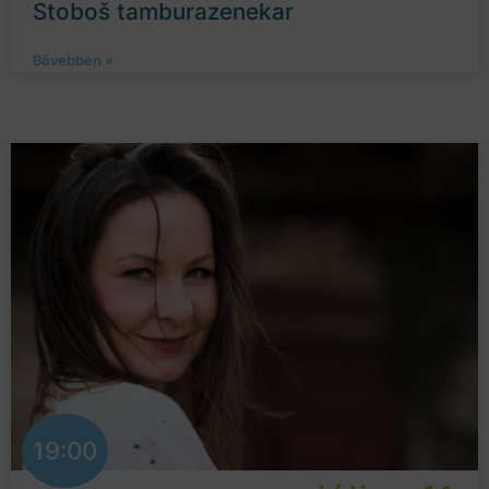
Stoboš tamburazenekar
Bővebben »
19:00