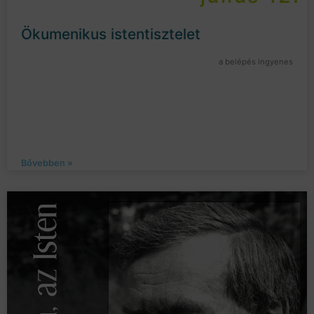
Ökumenikus istentisztelet
a belépés ingyenes
Bővebben »