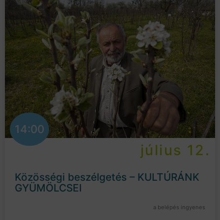
14:00
július 12.
Közösségi beszélgetés – KULTÚRÁNK
GYÜMÖLCSEI
a belépés ingyenes