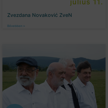
július 11.
Zvezdana Novaković ZveN
Bővebben »