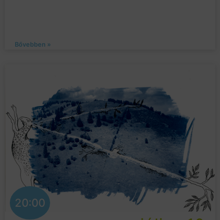
Bővebben »
20:00