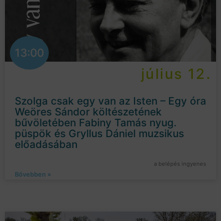
13:00
július 12.
Szolga csak egy van az Isten – Egy óra
Weöres Sándor költészetének
bűvöletében Fabiny Tamás nyug.
püspök és Gryllus Dániel muzsikus
előadásában
a belépés ingyenes
Bővebben »