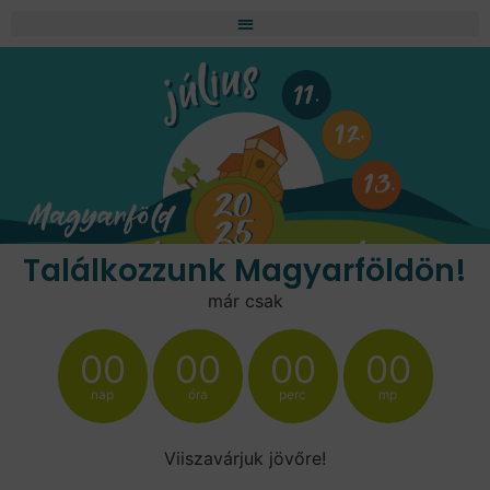
Találkozzunk Magyarföldön!
már csak
00
00
00
00
nap
óra
perc
mp
Viiszavárjuk jövőre!