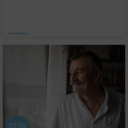
Bővebben »
20:00