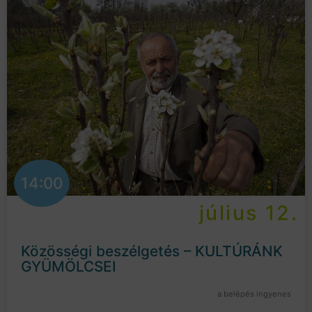
14:00
július 12.
Közösségi beszélgetés – KULTÚRÁNK
GYÜMÖLCSEI
a belépés ingyenes