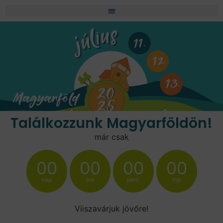
Találkozzunk Magyarföldön!
már csak
00
00
00
00
nap
óra
perc
mp
Viiszavárjuk jövőre!