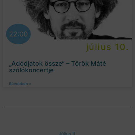
22:00
július 10.
„Adódjatok össze” – Török Máté
szólókoncertje
Bővebben »
Július 11.