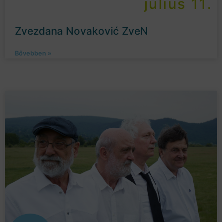
július 11.
Zvezdana Novaković ZveN
Bővebben »