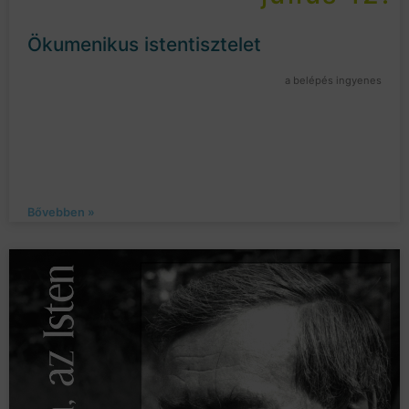
Ökumenikus istentisztelet
a belépés ingyenes
Bővebben »