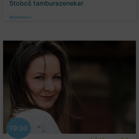
Stoboš tamburazenekar
Bővebben »
19:00