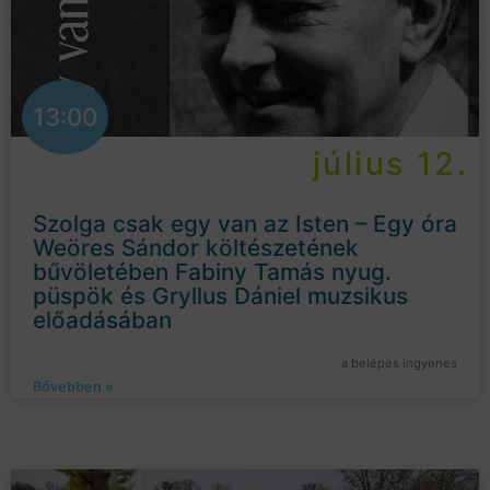
13:00
július 12.
Szolga csak egy van az Isten – Egy óra
Weöres Sándor költészetének
bűvöletében Fabiny Tamás nyug.
püspök és Gryllus Dániel muzsikus
előadásában
a belépés ingyenes
Bővebben »