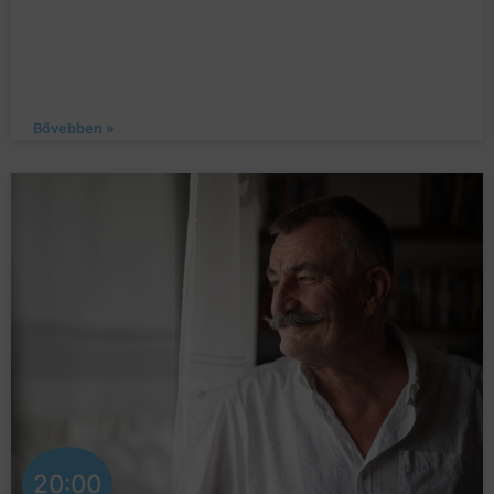
Bővebben »
20:00