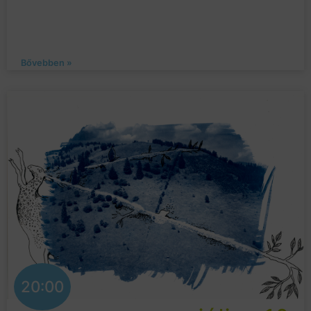
Bővebben »
20:00