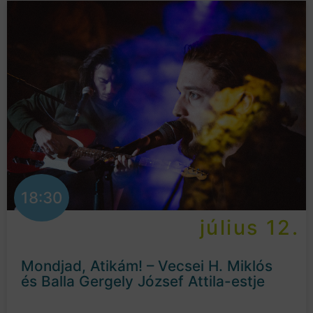
18:30
július 12.
Mondjad, Atikám! – Vecsei H. Miklós
és Balla Gergely József Attila-estje