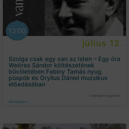
13:00
július 12.
Szolga csak egy van az Isten – Egy óra
Weöres Sándor költészetének
bűvöletében Fabiny Tamás nyug.
püspök és Gryllus Dániel muzsikus
előadásában
a belépés ingyenes
Bővebben »