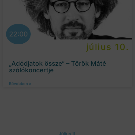
22:00
július 10.
„Adódjatok össze” – Török Máté
szólókoncertje
Bővebben »
Július 11.