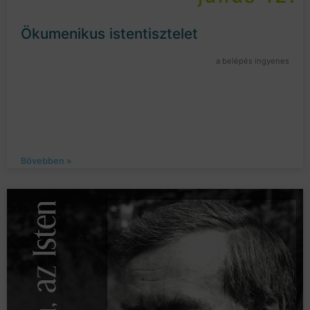
Ökumenikus istentisztelet
a belépés ingyenes
Bővebben »