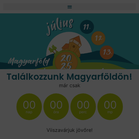
Találkozzunk Magyarföldön!
már csak
00
00
00
00
nap
óra
perc
mp
Viiszavárjuk jövőre!