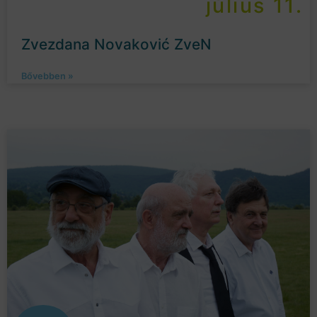
július 11.
Zvezdana Novaković ZveN
Bővebben »