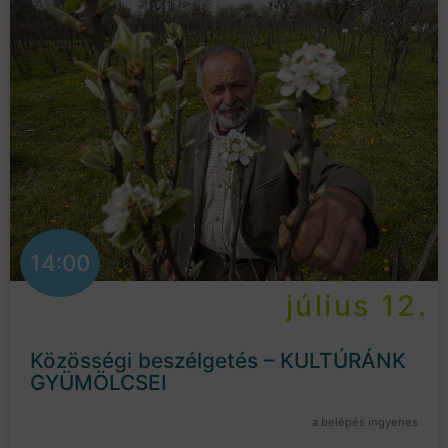
14:00
július 12.
Közösségi beszélgetés – KULTÚRÁNK
GYÜMÖLCSEI
a belépés ingyenes