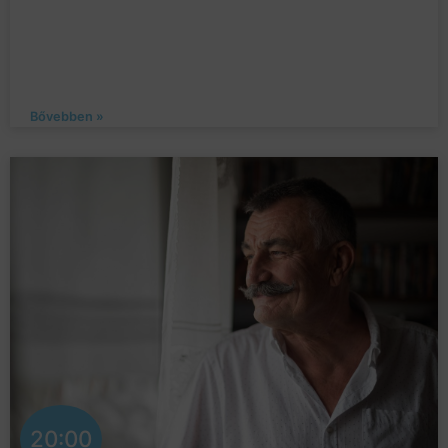
Bővebben »
20:00