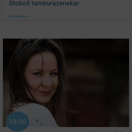
Stoboš tamburazenekar
Bővebben »
19:00