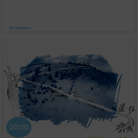
Bővebben »
20:00