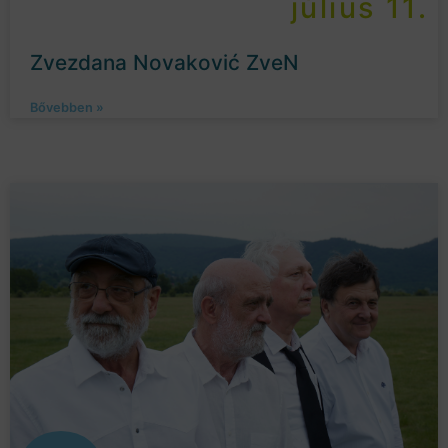
július 11.
Zvezdana Novaković ZveN
Bővebben »