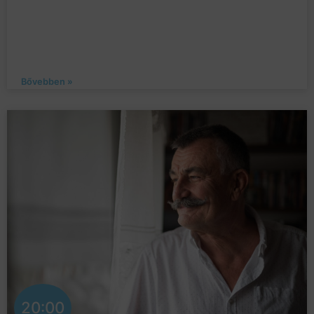
Bővebben »
20:00