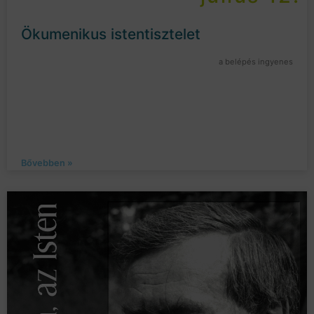
Ökumenikus istentisztelet
a belépés ingyenes
Bővebben »