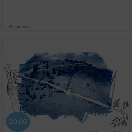
Bővebben »
20:00