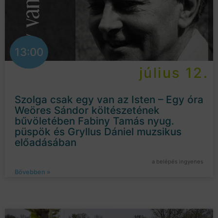
13:00
július 12.
Szolga csak egy van az Isten – Egy óra
Weöres Sándor költészetének
bűvöletében Fabiny Tamás nyug.
püspök és Gryllus Dániel muzsikus
előadásában
a belépés ingyenes
Bővebben »