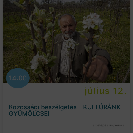
14:00
július 12.
Közösségi beszélgetés – KULTÚRÁNK
GYÜMÖLCSEI
a belépés ingyenes