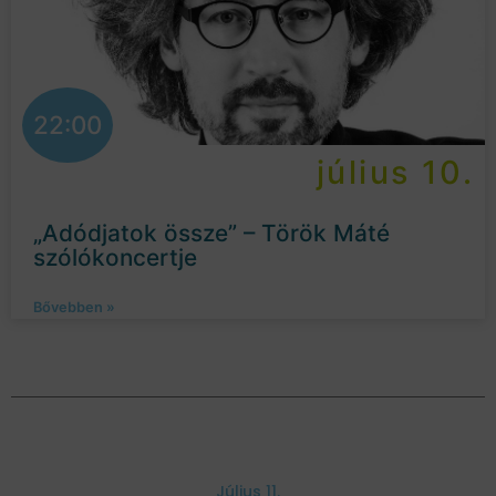
22:00
július 10.
„Adódjatok össze” – Török Máté
szólókoncertje
Bővebben »
Július 11.