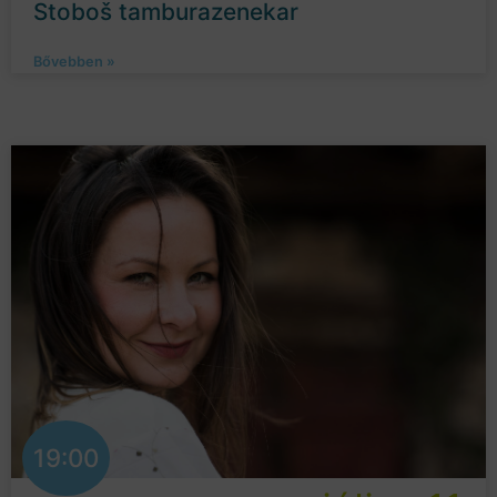
Stoboš tamburazenekar
Bővebben »
19:00