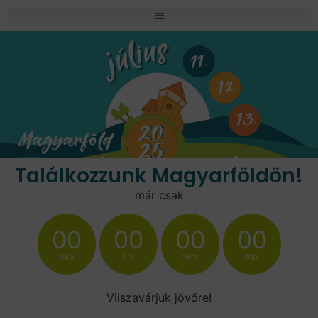
Találkozzunk Magyarföldön!
már csak
00
00
00
00
nap
óra
perc
mp
Viiszavárjuk jövőre!