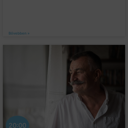
Bővebben »
20:00