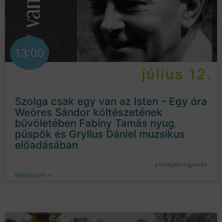
13:00
július 12.
Szolga csak egy van az Isten – Egy óra
Weöres Sándor költészetének
bűvöletében Fabiny Tamás nyug.
püspök és Gryllus Dániel muzsikus
előadásában
a belépés ingyenes
Bővebben »