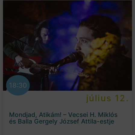
18:30
július 12.
Mondjad, Atikám! – Vecsei H. Miklós
és Balla Gergely József Attila-estje