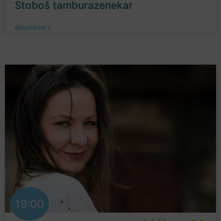
Stoboš tamburazenekar
Bővebben »
19:00