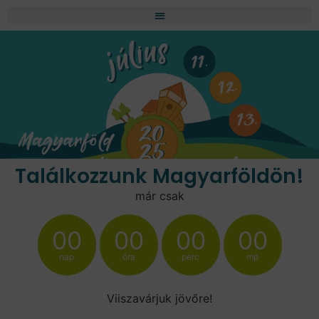
Találkozzunk Magyarföldön!
már csak
00
00
00
00
nap
óra
perc
mp
Viiszavárjuk jövőre!