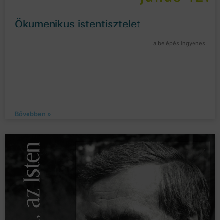
Ökumenikus istentisztelet
a belépés ingyenes
Bővebben »