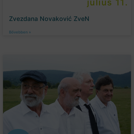
július 11.
Zvezdana Novaković ZveN
Bővebben »