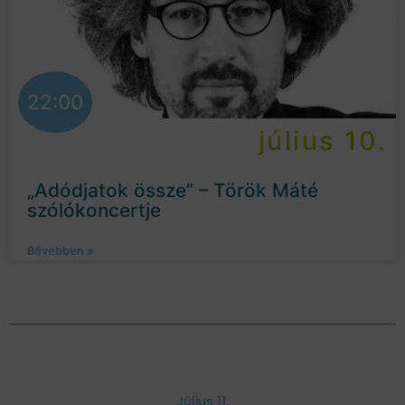
22:00
július 10.
„Adódjatok össze” – Török Máté
szólókoncertje
Bővebben »
Július 11.