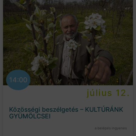
14:00
július 12.
Közösségi beszélgetés – KULTÚRÁNK
GYÜMÖLCSEI
a belépés ingyenes