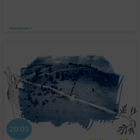
Bővebben »
20:00