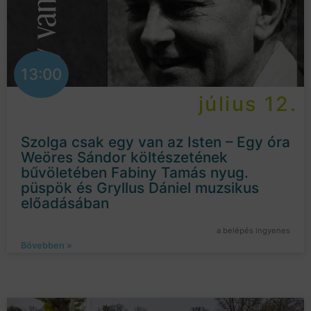
13:00
július 12.
Szolga csak egy van az Isten – Egy óra
Weöres Sándor költészetének
bűvöletében Fabiny Tamás nyug.
püspök és Gryllus Dániel muzsikus
előadásában
a belépés ingyenes
Bővebben »