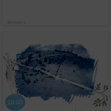
Bővebben »
20:00