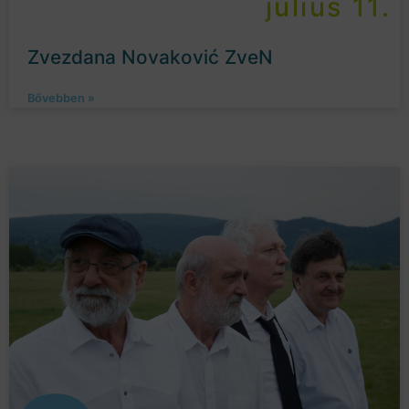
július 11.
Zvezdana Novaković ZveN
Bővebben »