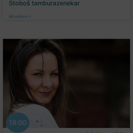
Stoboš tamburazenekar
Bővebben »
19:00