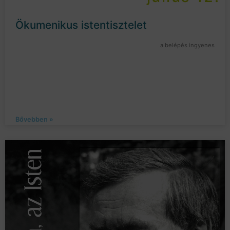
Ökumenikus istentisztelet
a belépés ingyenes
Bővebben »