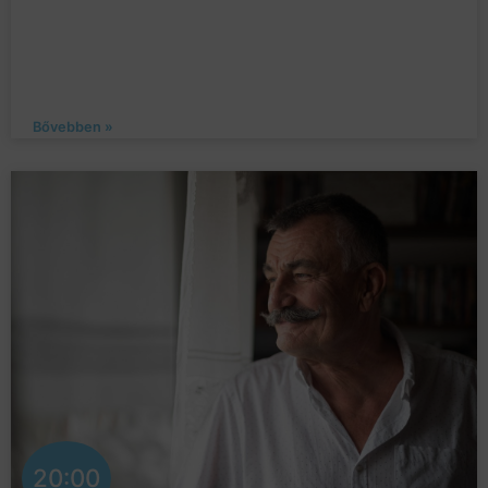
Bővebben »
20:00