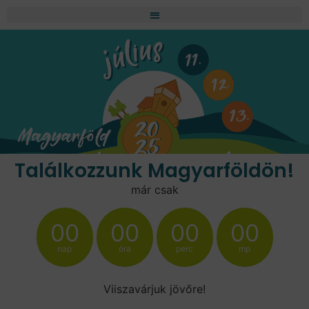
Találkozzunk Magyarföldön!
már csak
00
00
00
00
nap
óra
perc
mp
Viiszavárjuk jövőre!