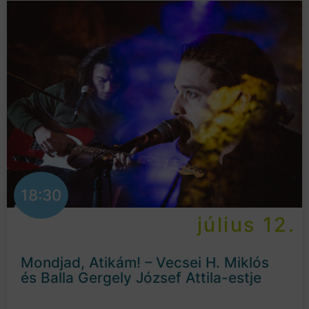
18:30
július 12.
Mondjad, Atikám! – Vecsei H. Miklós
és Balla Gergely József Attila-estje