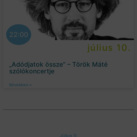
22:00
július 10.
„Adódjatok össze” – Török Máté
szólókoncertje
Bővebben »
Július 11.