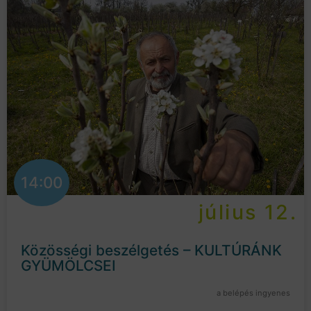
14:00
július 12.
Közösségi beszélgetés – KULTÚRÁNK
GYÜMÖLCSEI
a belépés ingyenes