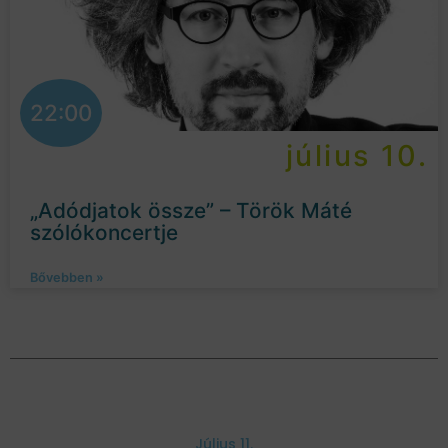
22:00
július 10.
„Adódjatok össze” – Török Máté
szólókoncertje
Bővebben »
Július 11.