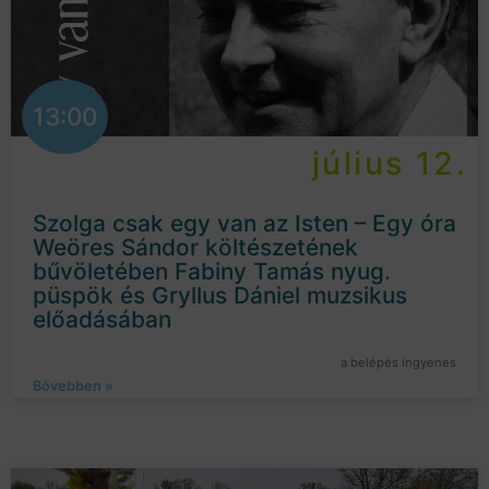
13:00
július 12.
Szolga csak egy van az Isten – Egy óra
Weöres Sándor költészetének
bűvöletében Fabiny Tamás nyug.
püspök és Gryllus Dániel muzsikus
előadásában
a belépés ingyenes
Bővebben »