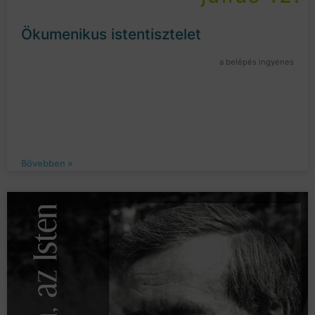
Ökumenikus istentisztelet
a belépés ingyenes
Bővebben »