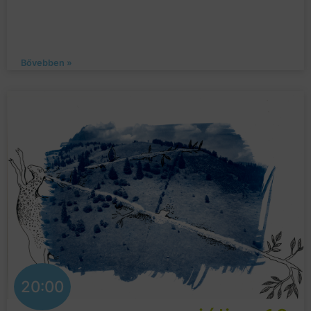
Bővebben »
20:00