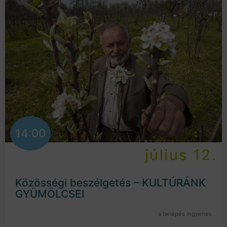
14:00
július 12.
Közösségi beszélgetés – KULTÚRÁNK
GYÜMÖLCSEI
a belépés ingyenes