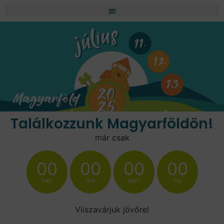
Találkozzunk Magyarföldön!
már csak
00
00
00
00
nap
óra
perc
mp
Viiszavárjuk jövőre!