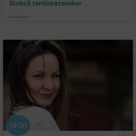
Stoboš tamburazenekar
Bővebben »
19:00