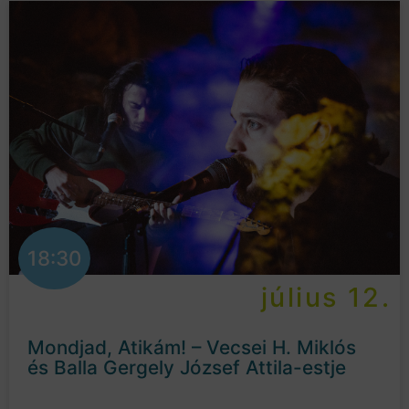
18:30
július 12.
Mondjad, Atikám! – Vecsei H. Miklós
és Balla Gergely József Attila-estje