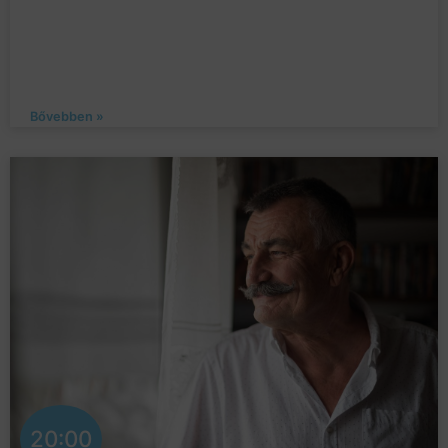
Bővebben »
20:00