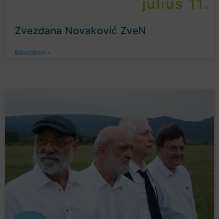
július 11.
Zvezdana Novaković ZveN
Bővebben »