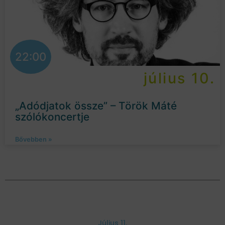
22:00
július 10.
„Adódjatok össze” – Török Máté
szólókoncertje
Bővebben »
Július 11.