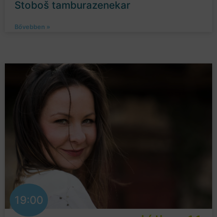
Stoboš tamburazenekar
Bővebben »
19:00