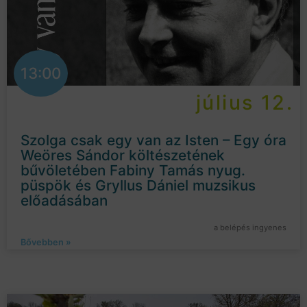
13:00
július 12.
Szolga csak egy van az Isten – Egy óra
Weöres Sándor költészetének
bűvöletében Fabiny Tamás nyug.
püspök és Gryllus Dániel muzsikus
előadásában
a belépés ingyenes
Bővebben »