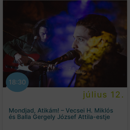
18:30
július 12.
Mondjad, Atikám! – Vecsei H. Miklós
és Balla Gergely József Attila-estje