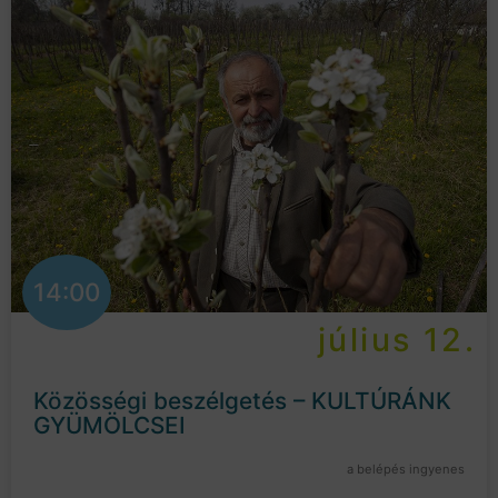
14:00
július 12.
Közösségi beszélgetés – KULTÚRÁNK
GYÜMÖLCSEI
a belépés ingyenes