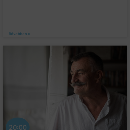
Bővebben »
20:00