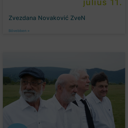
július 11.
Zvezdana Novaković ZveN
Bővebben »