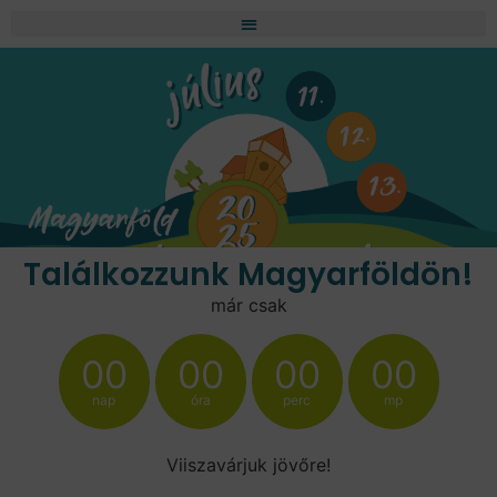
Találkozzunk Magyarföldön!
már csak
00
00
00
00
nap
óra
perc
mp
Viiszavárjuk jövőre!