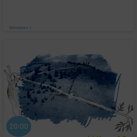
Bővebben »
20:00