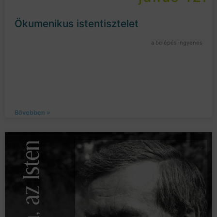
Ökumenikus istentisztelet
a belépés ingyenes
Bővebben »