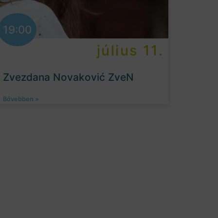
19:00
július 11.
Zvezdana Novaković ZveN
Bővebben »