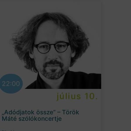
22:00
július 10.
„Adódjatok össze” – Török
Máté szólókoncertje