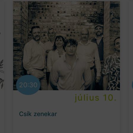
20:30
.
július 10.
Csík zenekar