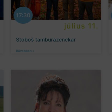
17:30
.
július 11.
Stoboš tamburazenekar
Bővebben »