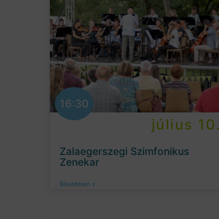
16:30
július 10
Zalaegerszegi Szimfonikus
Zenekar
Bővebben »