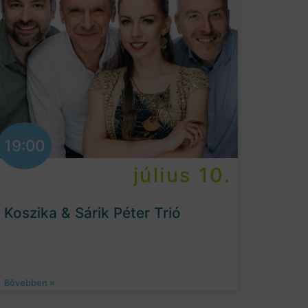
19:00
július 10.
Koszika & Sárik Péter Trió
Bővebben »