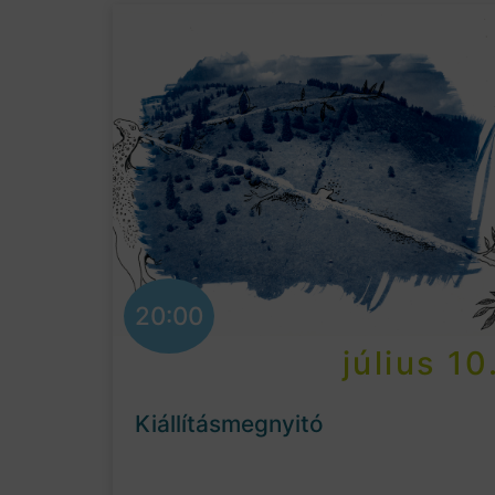
20:00
július 10
Kiállításmegnyitó