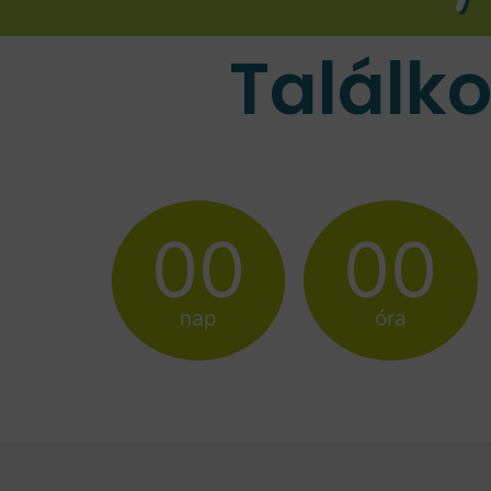
Találk
00
00
nap
óra