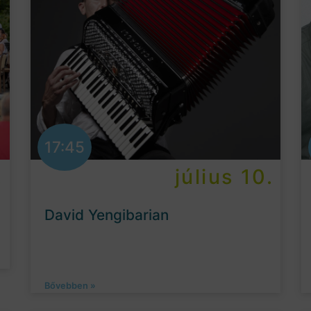
17:45
.
július 10.
David Yengibarian
Bővebben »