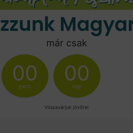
ozzunk Magyar
már csak
00
00
perc
mp
Viiszavárjuk jövőre!