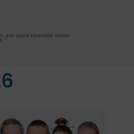
am, ami egyre kevesebb helyen
. "
26