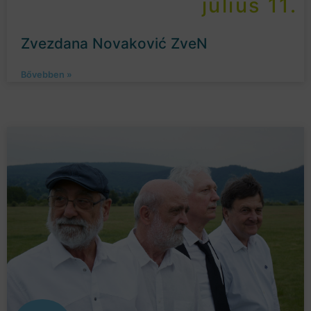
július 11.
Zvezdana Novaković ZveN
Bővebben »