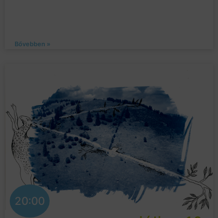
Bővebben »
20:00