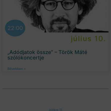
22:00
július 10.
„Adódjatok össze” – Török Máté
szólókoncertje
Bővebben »
Július 11.