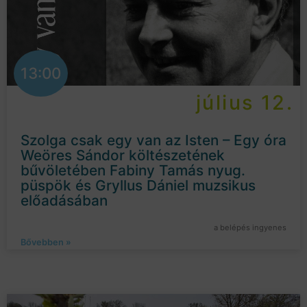
13:00
július 12.
Szolga csak egy van az Isten – Egy óra
Weöres Sándor költészetének
bűvöletében Fabiny Tamás nyug.
püspök és Gryllus Dániel muzsikus
előadásában
a belépés ingyenes
Bővebben »