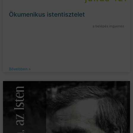
Ökumenikus istentisztelet
a belépés ingyenes
Bővebben »