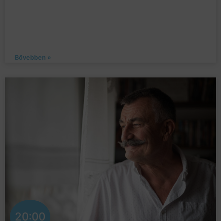
Bővebben »
20:00