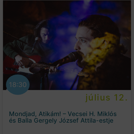
18:30
július 12.
Mondjad, Atikám! – Vecsei H. Miklós
és Balla Gergely József Attila-estje