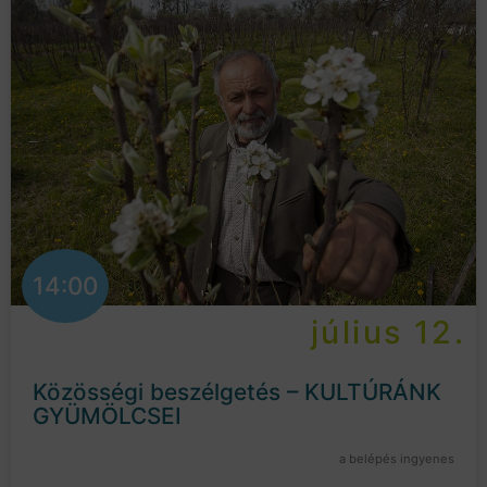
14:00
július 12.
Közösségi beszélgetés – KULTÚRÁNK
GYÜMÖLCSEI
a belépés ingyenes