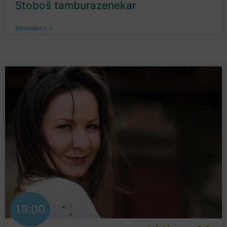
Stoboš tamburazenekar
Bővebben »
19:00