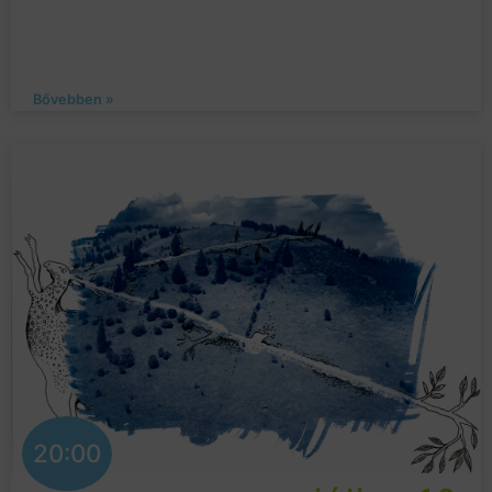
Bővebben »
20:00