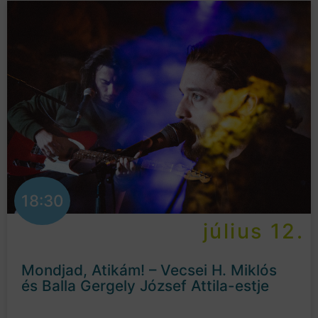
18:30
július 12.
Mondjad, Atikám! – Vecsei H. Miklós
és Balla Gergely József Attila-estje