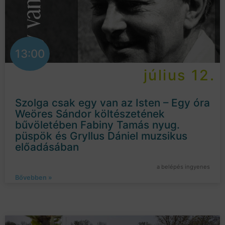
13:00
július 12.
Szolga csak egy van az Isten – Egy óra
Weöres Sándor költészetének
bűvöletében Fabiny Tamás nyug.
püspök és Gryllus Dániel muzsikus
előadásában
a belépés ingyenes
Bővebben »