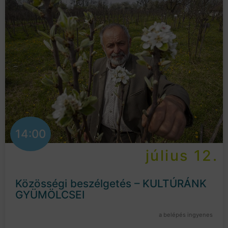
14:00
július 12.
Közösségi beszélgetés – KULTÚRÁNK
GYÜMÖLCSEI
a belépés ingyenes