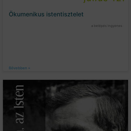
Ökumenikus istentisztelet
a belépés ingyenes
Bővebben »