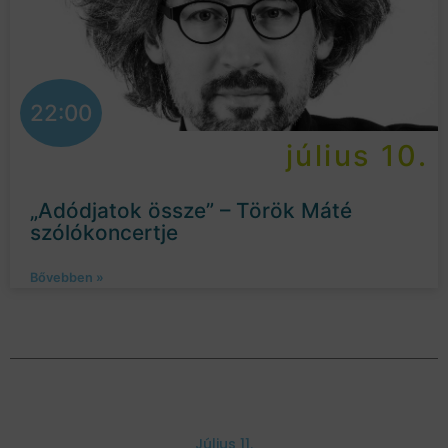
22:00
július 10.
„Adódjatok össze” – Török Máté
szólókoncertje
Bővebben »
Július 11.