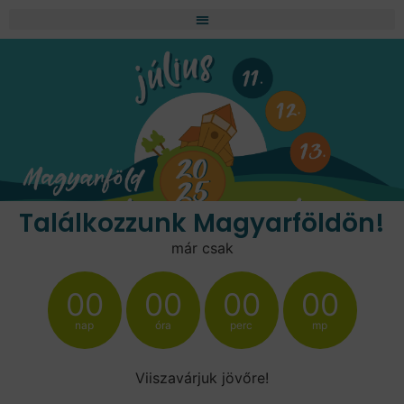
Találkozzunk Magyarföldön!
már csak
00
00
00
00
nap
óra
perc
mp
Viiszavárjuk jövőre!