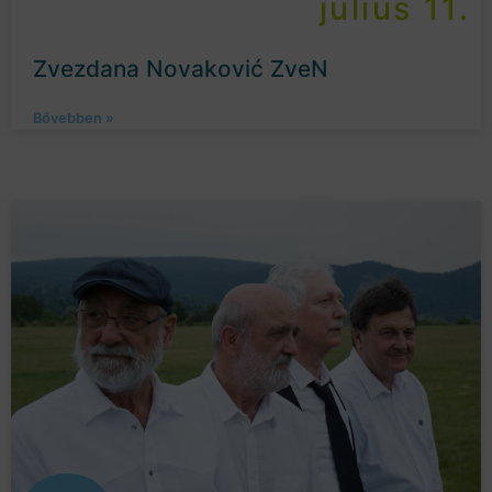
július 11.
Zvezdana Novaković ZveN
Bővebben »