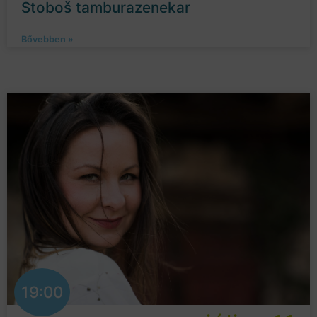
Stoboš tamburazenekar
Bővebben »
19:00