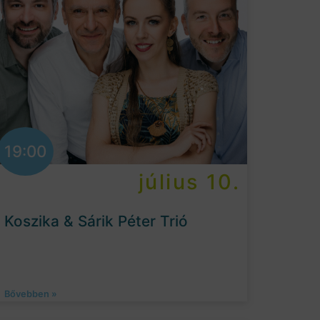
19:00
július 10.
Koszika & Sárik Péter Trió
Bővebben »