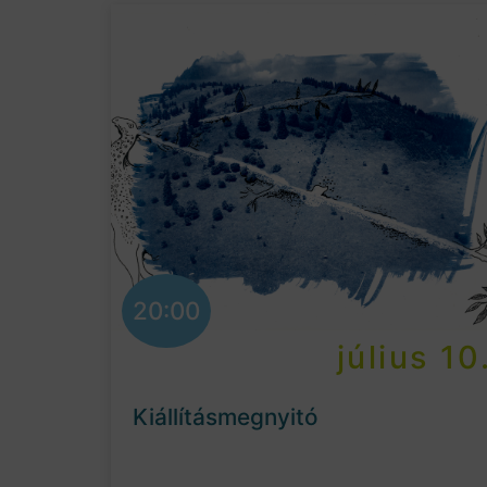
20:00
július 10
Kiállításmegnyitó