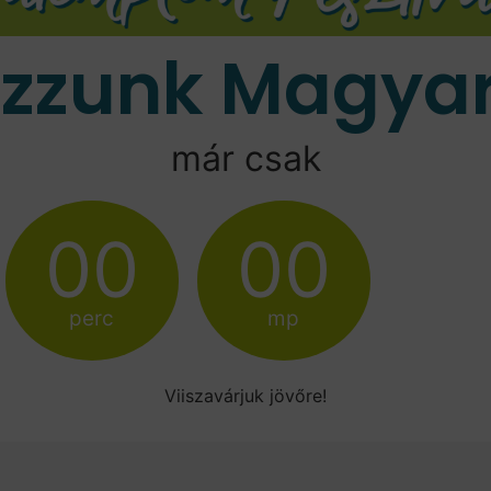
ozzunk Magyar
már csak
00
00
perc
mp
Viiszavárjuk jövőre!