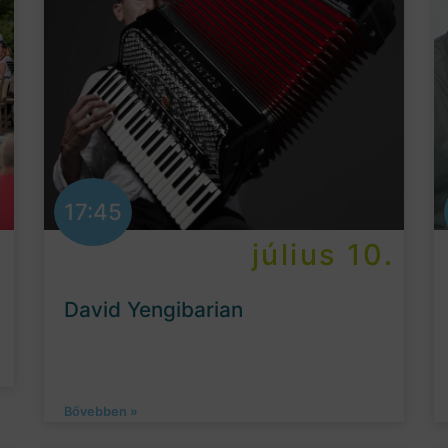
17:45
.
július 10.
David Yengibarian
Bővebben »