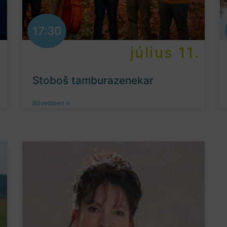
17:30
.
július 11.
Stoboš tamburazenekar
Bővebben »