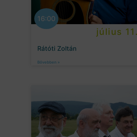
16:00
július 11
Rátóti Zoltán
Bővebben »