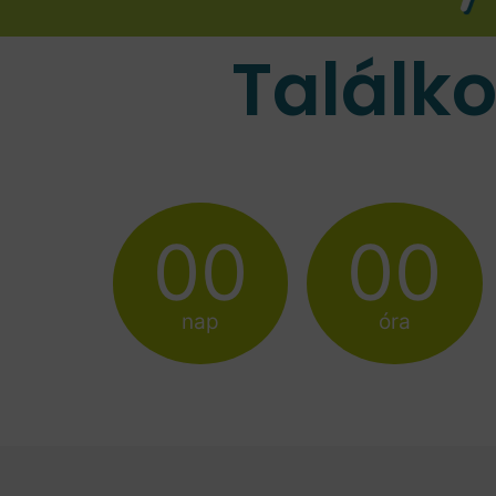
Találk
00
00
nap
óra