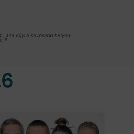
am, ami egyre kevesebb helyen
. "
26