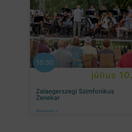
16:30
július 10
Zalaegerszegi Szimfonikus
Zenekar
Bővebben »