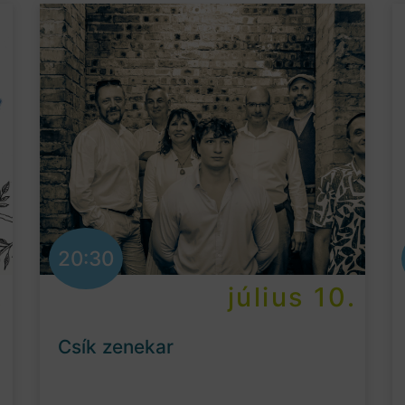
20:30
.
július 10.
Csík zenekar