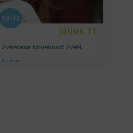
19:00
július 11.
Zvezdana Novaković ZveN
Bővebben »