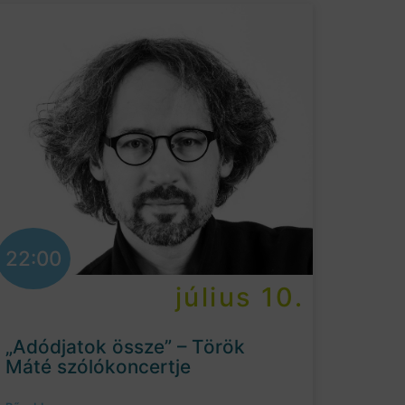
22:00
július 10.
„Adódjatok össze” – Török
Máté szólókoncertje