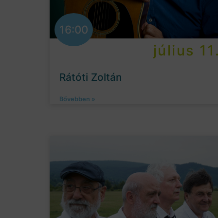
16:00
július 11
Rátóti Zoltán
Bővebben »