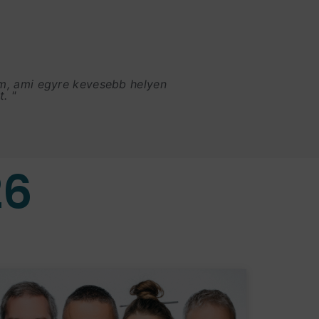
am, ami egyre kevesebb helyen
. "
26