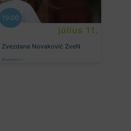
19:00
július 11.
Zvezdana Novaković ZveN
Bővebben »