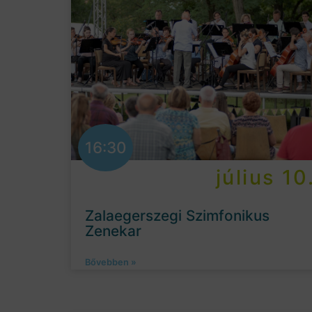
16:30
július 10
Zalaegerszegi Szimfonikus
Zenekar
Bővebben »