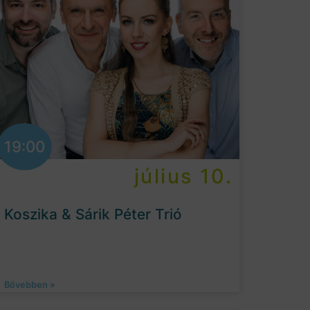
19:00
július 10.
Koszika & Sárik Péter Trió
Bővebben »