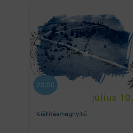
20:00
július 10
Kiállításmegnyitó