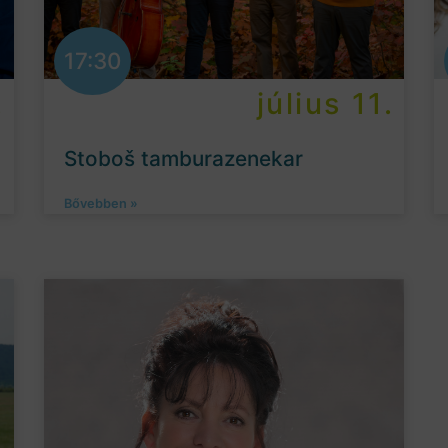
17:30
.
július 11.
Stoboš tamburazenekar
Bővebben »