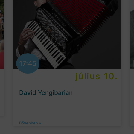
17:45
.
július 10.
David Yengibarian
Bővebben »