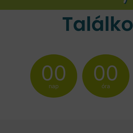
Találk
00
00
nap
óra