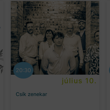
20:30
.
július 10.
Csík zenekar