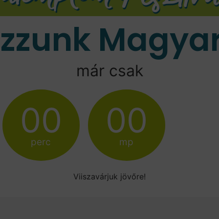
ozzunk Magyar
már csak
00
00
perc
mp
Viiszavárjuk jövőre!