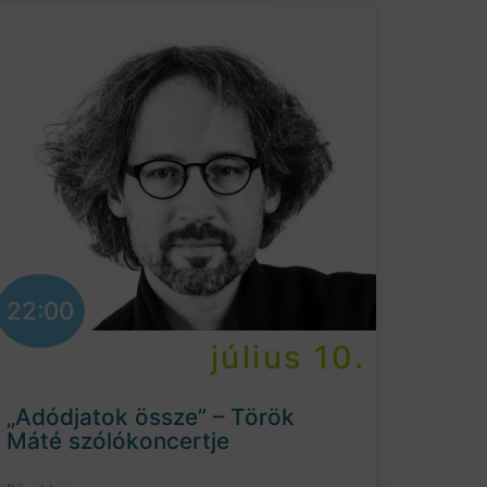
22:00
július 10.
„Adódjatok össze” – Török
Máté szólókoncertje