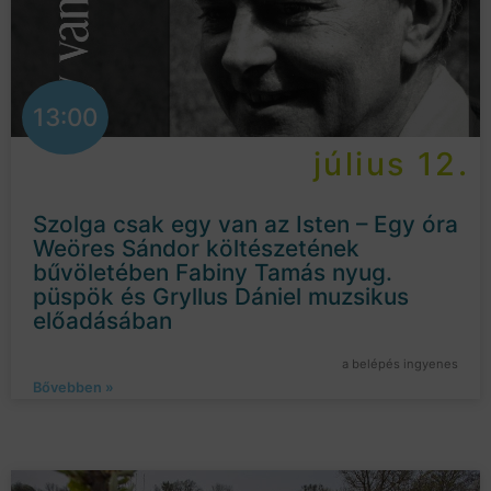
13:00
július 12.
Szolga csak egy van az Isten – Egy óra
Weöres Sándor költészetének
bűvöletében Fabiny Tamás nyug.
püspök és Gryllus Dániel muzsikus
előadásában
a belépés ingyenes
Bővebben »