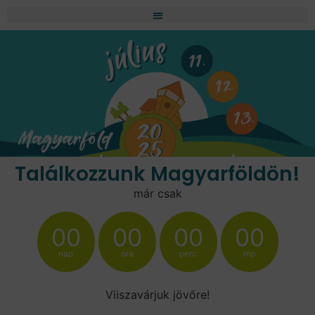
Találkozzunk Magyarföldön!
már csak
00
00
00
00
nap
óra
perc
mp
Viiszavárjuk jövőre!