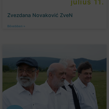
július 11.
Zvezdana Novaković ZveN
Bővebben »