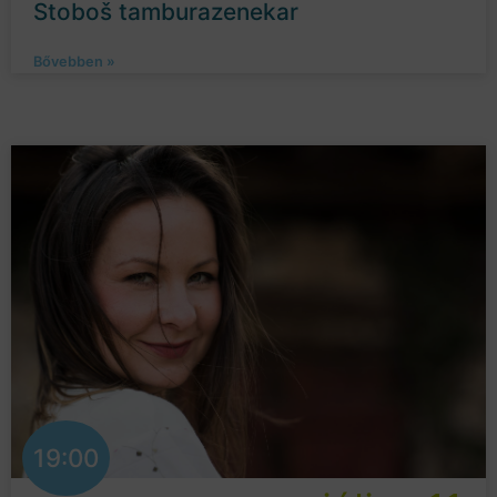
Stoboš tamburazenekar
Bővebben »
19:00