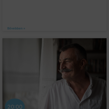
Bővebben »
20:00