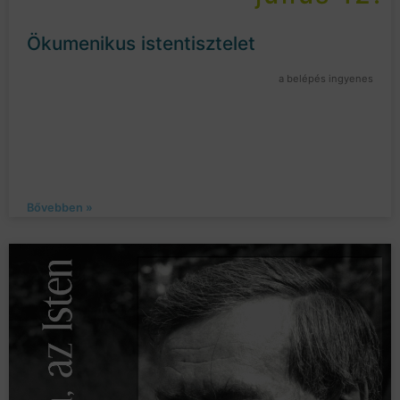
Ökumenikus istentisztelet
a belépés ingyenes
Bővebben »