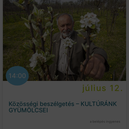
14:00
július 12.
Közösségi beszélgetés – KULTÚRÁNK
GYÜMÖLCSEI
a belépés ingyenes