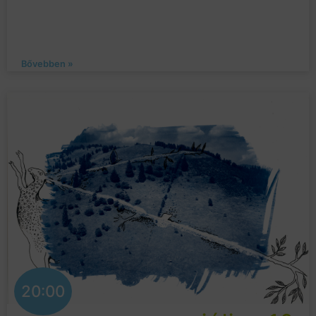
Bővebben »
20:00