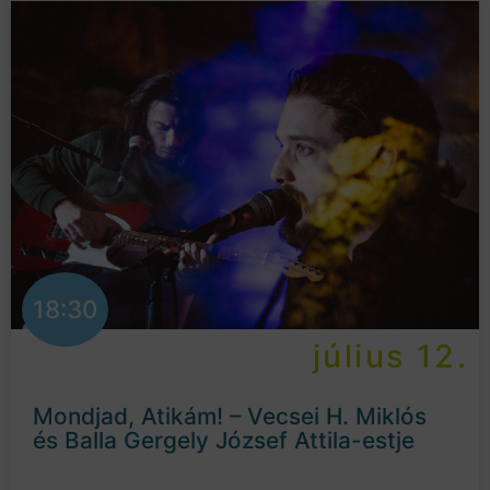
18:30
július 12.
Mondjad, Atikám! – Vecsei H. Miklós
és Balla Gergely József Attila-estje