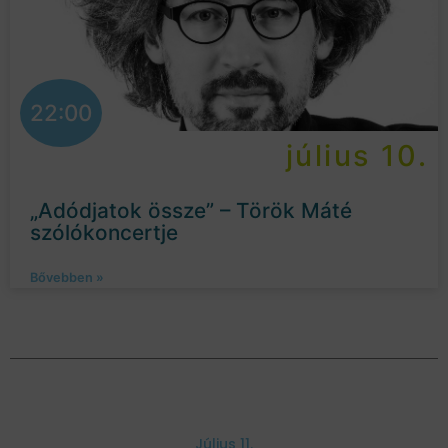
22:00
július 10.
„Adódjatok össze” – Török Máté
szólókoncertje
Bővebben »
Július 11.