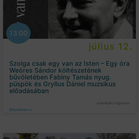
13:00
július 12.
Szolga csak egy van az Isten – Egy óra
Weöres Sándor költészetének
bűvöletében Fabiny Tamás nyug.
püspök és Gryllus Dániel muzsikus
előadásában
a belépés ingyenes
Bővebben »