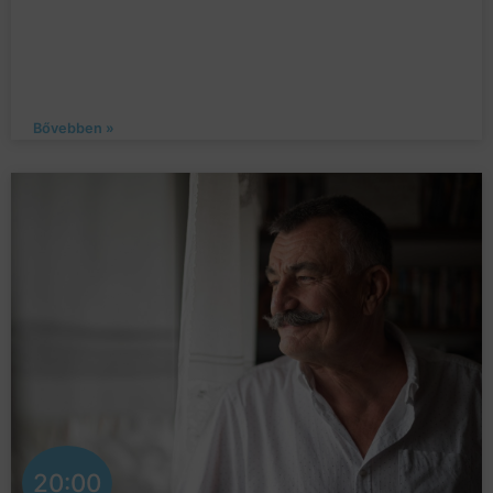
Bővebben »
20:00