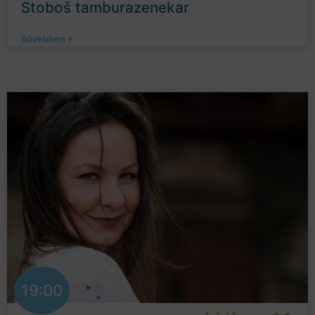
Stoboš tamburazenekar
Bővebben »
19:00