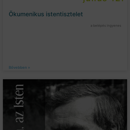
Ökumenikus istentisztelet
a belépés ingyenes
Bővebben »