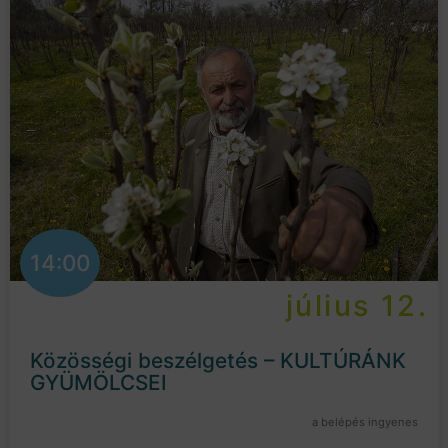
14:00
július 12.
Közösségi beszélgetés – KULTÚRÁNK
GYÜMÖLCSEI
a belépés ingyenes