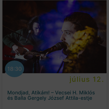
18:30
július 12.
Mondjad, Atikám! – Vecsei H. Miklós
és Balla Gergely József Attila-estje