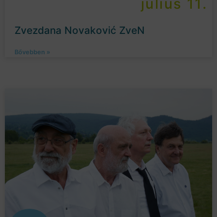
július 11.
Zvezdana Novaković ZveN
Bővebben »