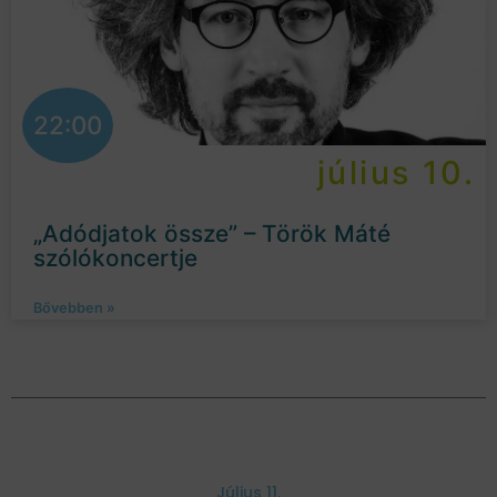
22:00
július 10.
„Adódjatok össze” – Török Máté
szólókoncertje
Bővebben »
Július 11.