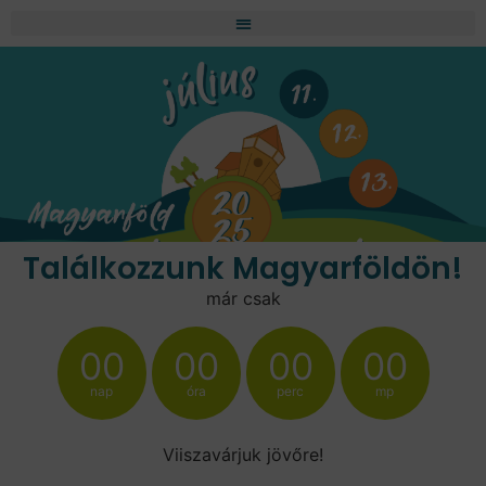
Találkozzunk Magyarföldön!
már csak
00
00
00
00
nap
óra
perc
mp
Viiszavárjuk jövőre!