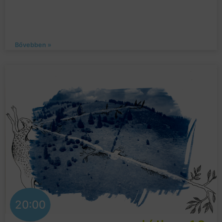
Bővebben »
20:00