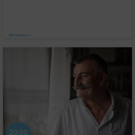
Bővebben »
20:00