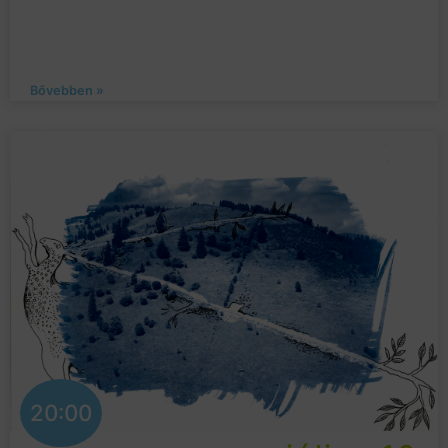
Bővebben »
20:00