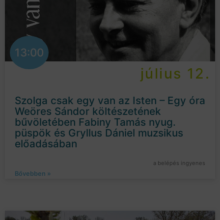
13:00
július 12.
Szolga csak egy van az Isten – Egy óra
Weöres Sándor költészetének
bűvöletében Fabiny Tamás nyug.
püspök és Gryllus Dániel muzsikus
előadásában
a belépés ingyenes
Bővebben »