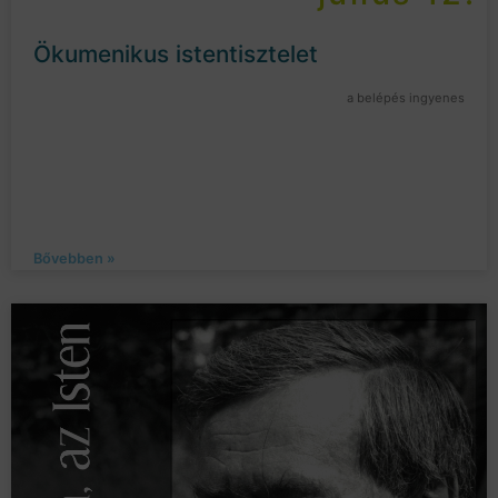
Ökumenikus istentisztelet
a belépés ingyenes
Bővebben »