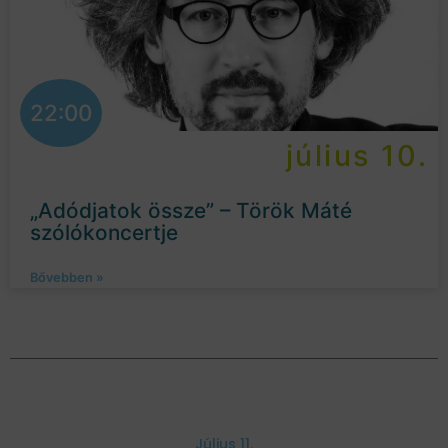
22:00
július 10.
„Adódjatok össze” – Török Máté
szólókoncertje
Bővebben »
Július 11.