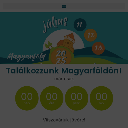
Találkozzunk Magyarföldön!
már csak
00
00
00
00
nap
óra
perc
mp
Viiszavárjuk jövőre!