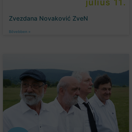
július 11.
Zvezdana Novaković ZveN
Bővebben »