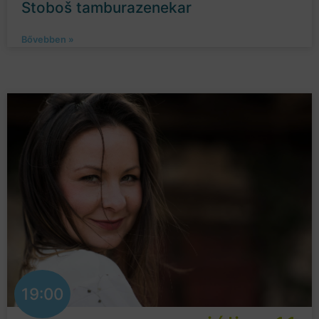
Stoboš tamburazenekar
Bővebben »
19:00