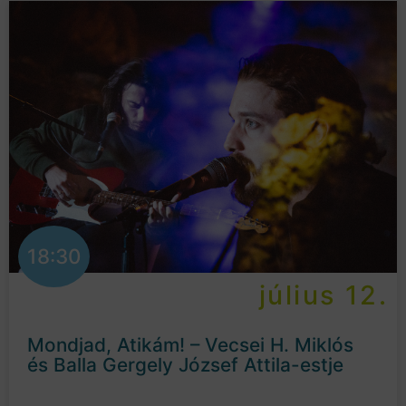
18:30
július 12.
Mondjad, Atikám! – Vecsei H. Miklós
és Balla Gergely József Attila-estje