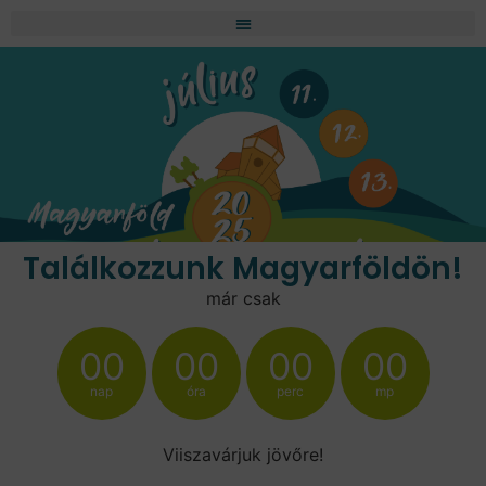
Találkozzunk Magyarföldön!
már csak
00
00
00
00
nap
óra
perc
mp
Viiszavárjuk jövőre!