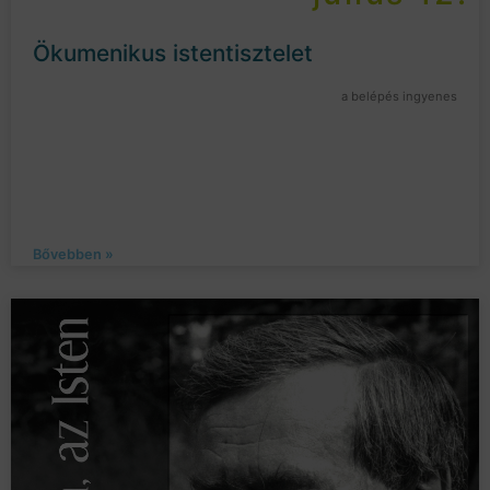
Ökumenikus istentisztelet
a belépés ingyenes
Bővebben »