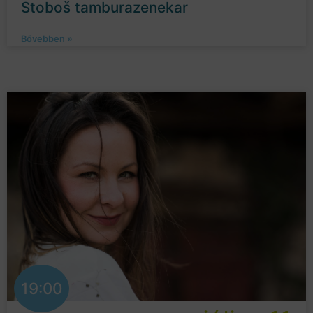
Stoboš tamburazenekar
Bővebben »
19:00