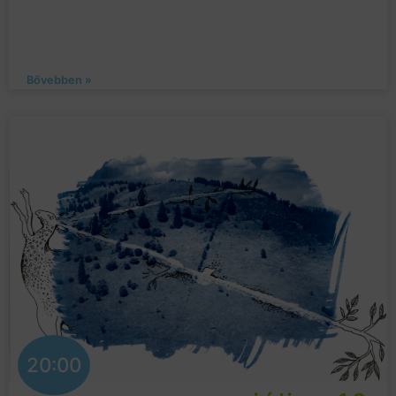
Bővebben »
20:00