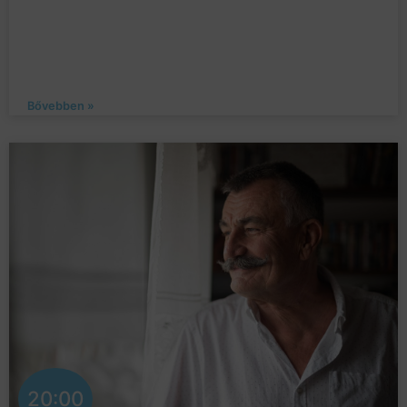
Bővebben »
20:00