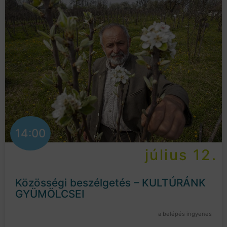
14:00
július 12.
Közösségi beszélgetés – KULTÚRÁNK
GYÜMÖLCSEI
a belépés ingyenes