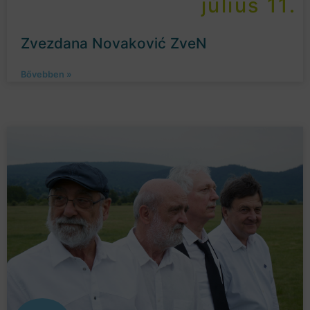
július 11.
Zvezdana Novaković ZveN
Bővebben »