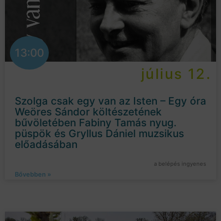
13:00
július 12.
Szolga csak egy van az Isten – Egy óra
Weöres Sándor költészetének
bűvöletében Fabiny Tamás nyug.
püspök és Gryllus Dániel muzsikus
előadásában
a belépés ingyenes
Bővebben »