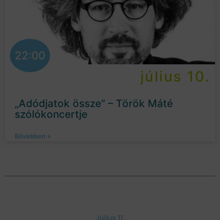
22:00
július 10.
„Adódjatok össze” – Török Máté
szólókoncertje
Bővebben »
Július 11.