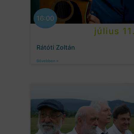
16:00
július 11
Rátóti Zoltán
Bővebben »