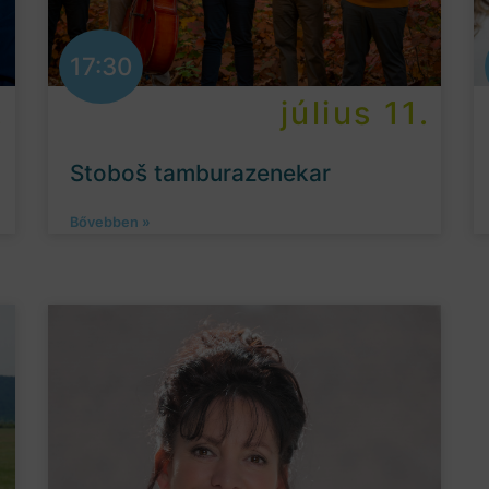
17:30
.
július 11.
Stoboš tamburazenekar
Bővebben »