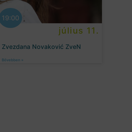
19:00
július 11.
Zvezdana Novaković ZveN
Bővebben »