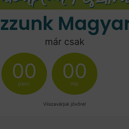
ozzunk Magyar
már csak
00
00
perc
mp
Viiszavárjuk jövőre!