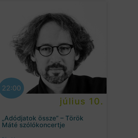
22:00
július 10.
„Adódjatok össze” – Török
Máté szólókoncertje