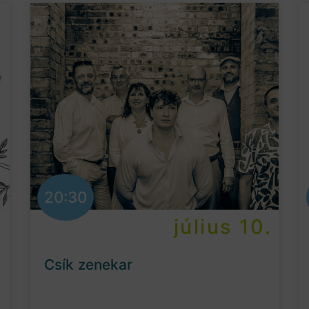
20:30
.
július 10.
Csík zenekar