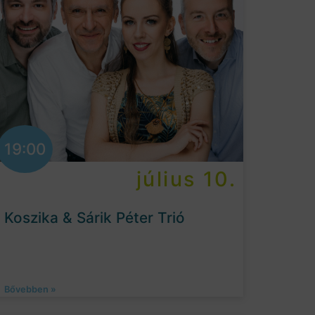
19:00
július 10.
Koszika & Sárik Péter Trió
Bővebben »