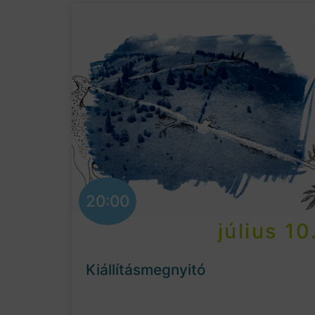
20:00
július 10
Kiállításmegnyitó