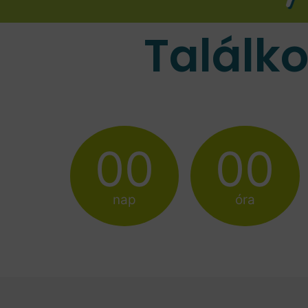
Találk
00
00
nap
óra