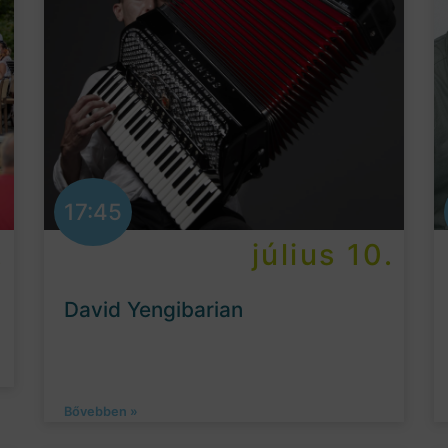
17:45
.
július 10.
David Yengibarian
Bővebben »