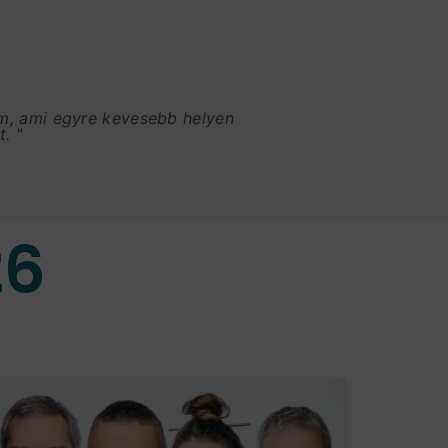
am, ami egyre kevesebb helyen
. "
26