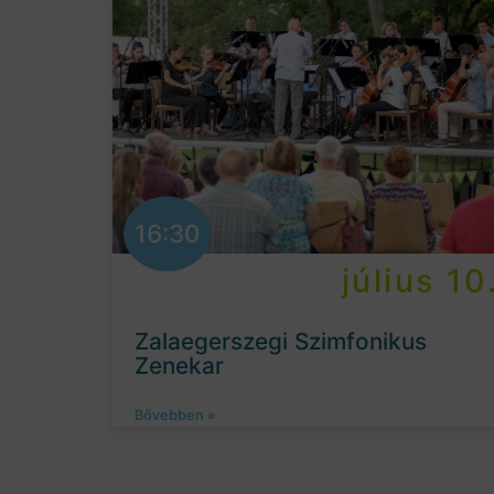
16:30
július 10
Zalaegerszegi Szimfonikus
Zenekar
Bővebben »