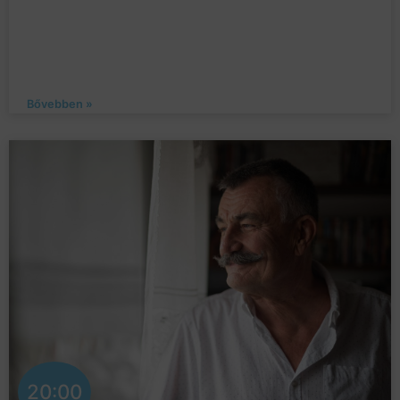
Bővebben »
20:00