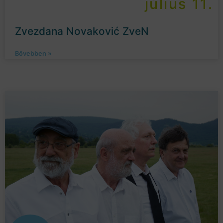
július 11.
Zvezdana Novaković ZveN
Bővebben »