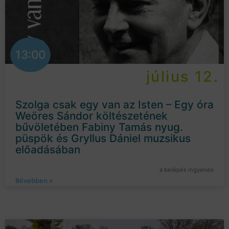
13:00
július 12.
Szolga csak egy van az Isten – Egy óra
Weöres Sándor költészetének
bűvöletében Fabiny Tamás nyug.
püspök és Gryllus Dániel muzsikus
előadásában
a belépés ingyenes
Bővebben »