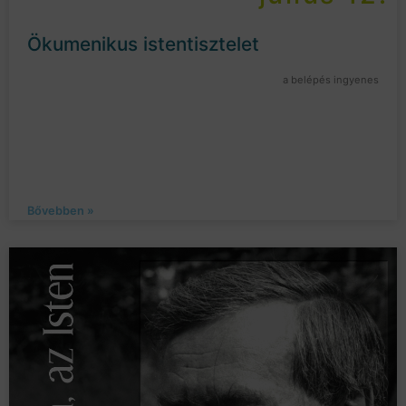
Ökumenikus istentisztelet
a belépés ingyenes
Bővebben »