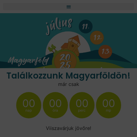
Találkozzunk Magyarföldön!
már csak
00
00
00
00
nap
óra
perc
mp
Viiszavárjuk jövőre!