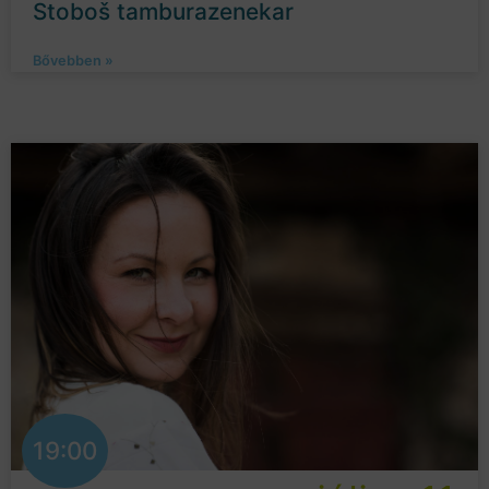
Stoboš tamburazenekar
Bővebben »
19:00