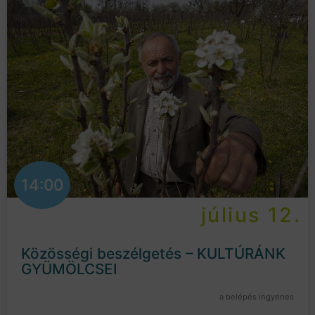
14:00
július 12.
Közösségi beszélgetés – KULTÚRÁNK
GYÜMÖLCSEI
a belépés ingyenes