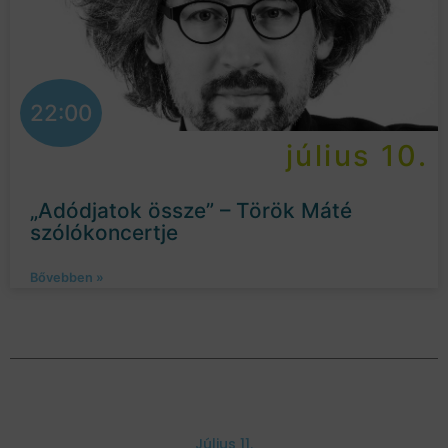
22:00
július 10.
„Adódjatok össze” – Török Máté
szólókoncertje
Bővebben »
Július 11.