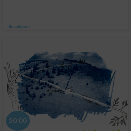
Bővebben »
20:00