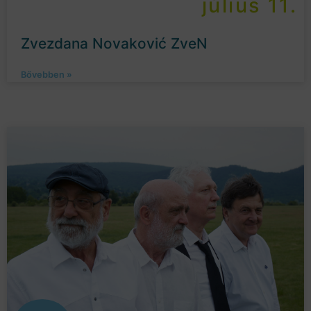
július 11.
Zvezdana Novaković ZveN
Bővebben »