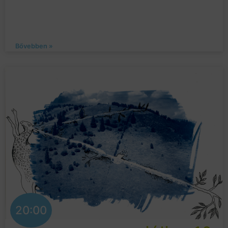
Bővebben »
20:00