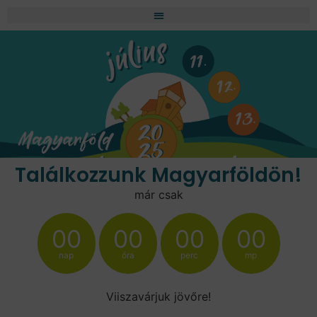
Találkozzunk Magyarföldön!
már csak
00
00
00
00
nap
óra
perc
mp
Viiszavárjuk jövőre!