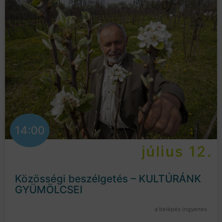
14:00
július 12.
Közösségi beszélgetés – KULTÚRÁNK
GYÜMÖLCSEI
a belépés ingyenes