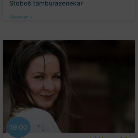
Stoboš tamburazenekar
Bővebben »
19:00