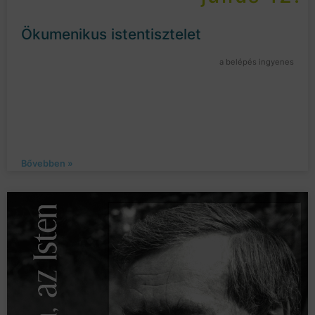
Ökumenikus istentisztelet
a belépés ingyenes
Bővebben »