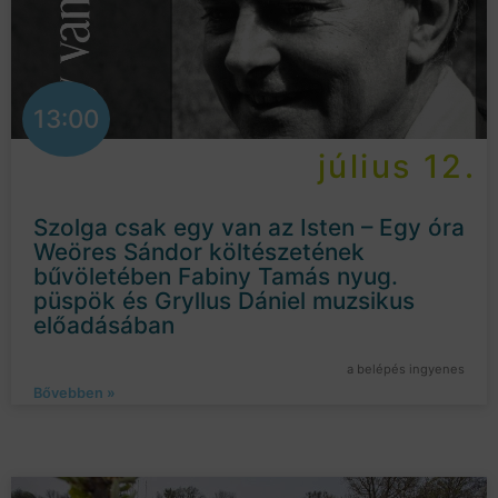
13:00
július 12.
Szolga csak egy van az Isten – Egy óra
Weöres Sándor költészetének
bűvöletében Fabiny Tamás nyug.
püspök és Gryllus Dániel muzsikus
előadásában
a belépés ingyenes
Bővebben »