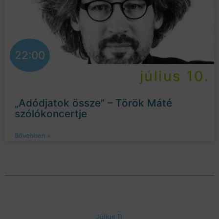
22:00
július 10.
„Adódjatok össze” – Török Máté
szólókoncertje
Bővebben »
Július 11.