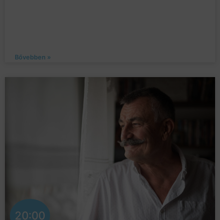
Bővebben »
20:00