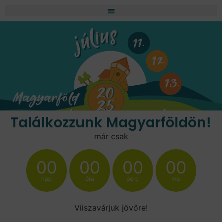
Találkozzunk Magyarföldön!
már csak
00
00
00
00
nap
óra
perc
mp
Viiszavárjuk jövőre!