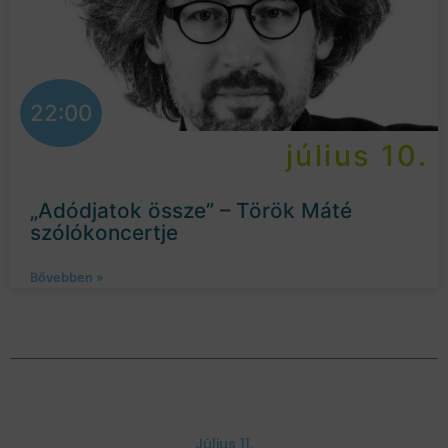
22:00
július 10.
„Adódjatok össze” – Török Máté
szólókoncertje
Bővebben »
Július 11.