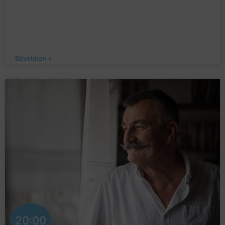
Bővebben »
20:00