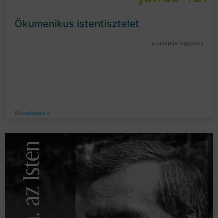
Ökumenikus istentisztelet
a belépés ingyenes
Bővebben »