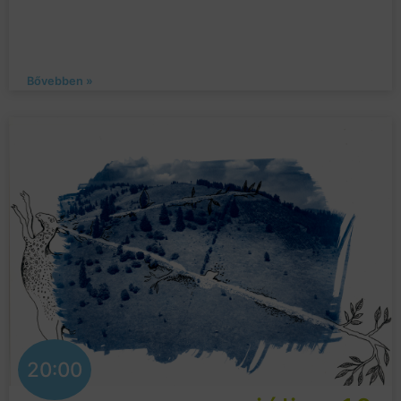
Bővebben »
20:00