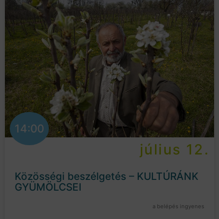
14:00
július 12.
Közösségi beszélgetés – KULTÚRÁNK
GYÜMÖLCSEI
a belépés ingyenes