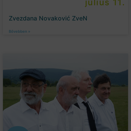
július 11.
Zvezdana Novaković ZveN
Bővebben »