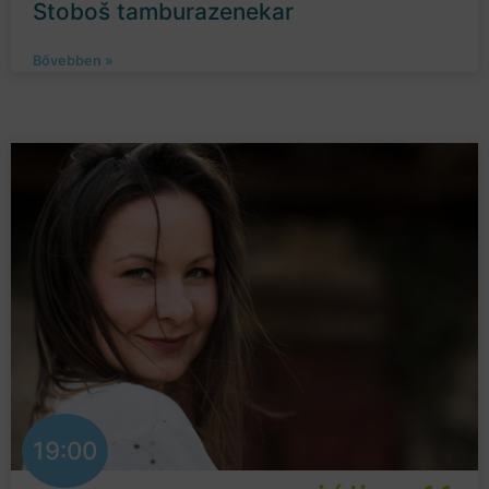
Stoboš tamburazenekar
Bővebben »
19:00