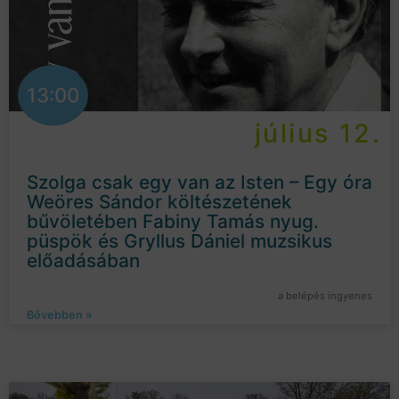
13:00
július 12.
Szolga csak egy van az Isten – Egy óra
Weöres Sándor költészetének
bűvöletében Fabiny Tamás nyug.
püspök és Gryllus Dániel muzsikus
előadásában
a belépés ingyenes
Bővebben »