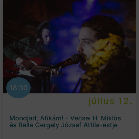
18:30
július 12.
Mondjad, Atikám! – Vecsei H. Miklós
és Balla Gergely József Attila-estje