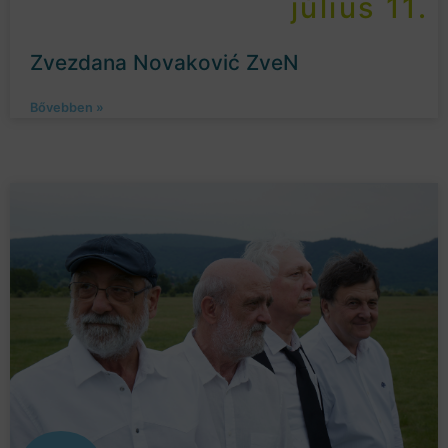
július 11.
Zvezdana Novaković ZveN
Bővebben »