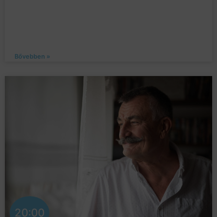
Bővebben »
20:00