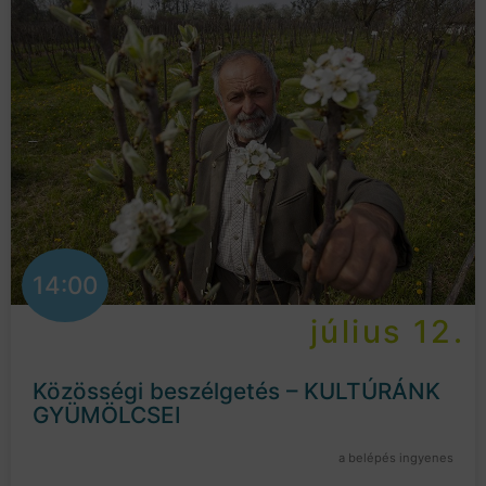
14:00
július 12.
Közösségi beszélgetés – KULTÚRÁNK
GYÜMÖLCSEI
a belépés ingyenes