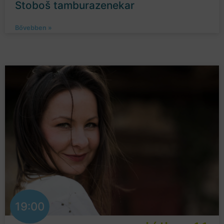
Stoboš tamburazenekar
Bővebben »
19:00