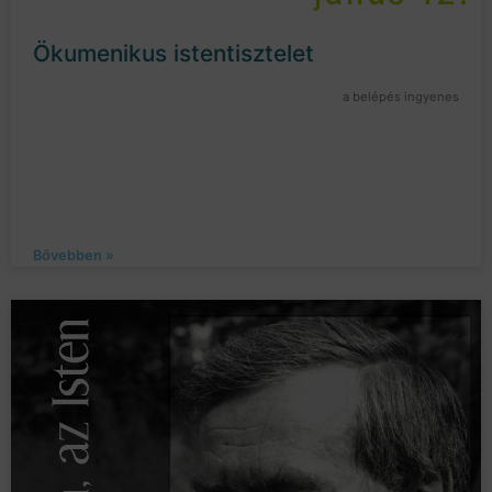
Ökumenikus istentisztelet
a belépés ingyenes
Bővebben »