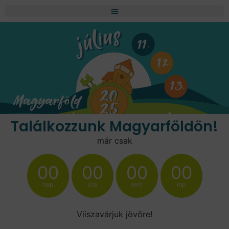
Találkozzunk Magyarföldön!
már csak
00
00
00
00
nap
óra
perc
mp
Viiszavárjuk jövőre!