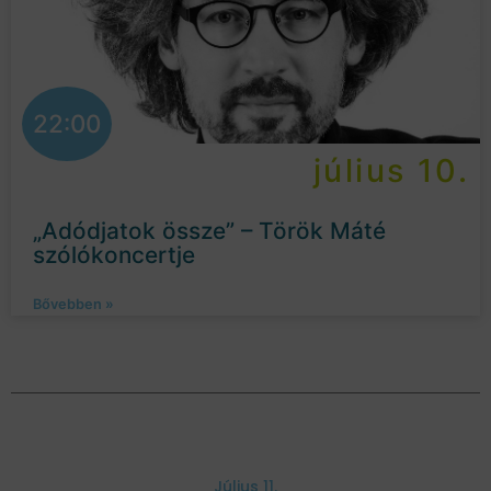
22:00
július 10.
„Adódjatok össze” – Török Máté
szólókoncertje
Bővebben »
Július 11.