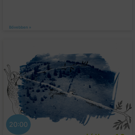
Bővebben »
20:00