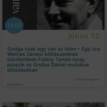
13:00
július 12.
Szolga csak egy van az Isten – Egy óra
Weöres Sándor költészetének
bűvöletében Fabiny Tamás nyug.
püspök és Gryllus Dániel muzsikus
előadásában
a belépés ingyenes
Bővebben »