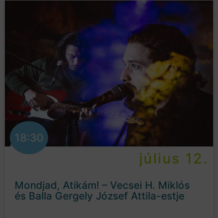
18:30
július 12.
Mondjad, Atikám! – Vecsei H. Miklós
és Balla Gergely József Attila-estje