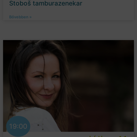
Stoboš tamburazenekar
Bővebben »
19:00