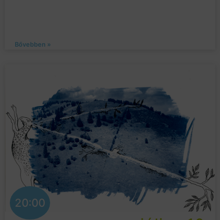
Bővebben »
20:00