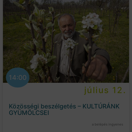
14:00
július 12.
Közösségi beszélgetés – KULTÚRÁNK
GYÜMÖLCSEI
a belépés ingyenes