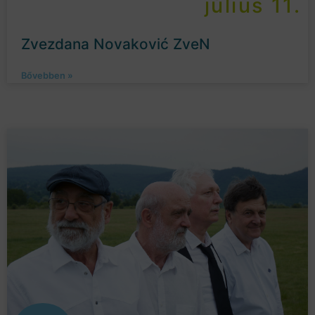
július 11.
Zvezdana Novaković ZveN
Bővebben »