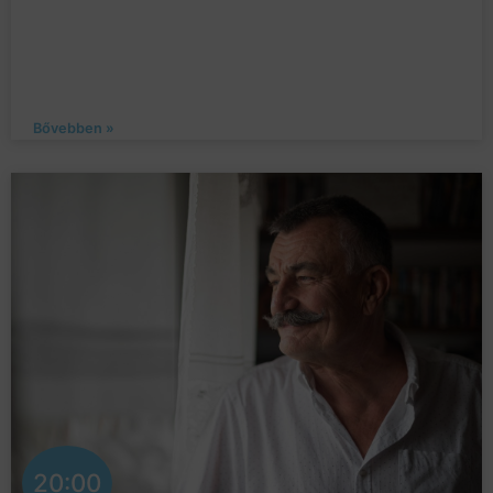
Bővebben »
20:00