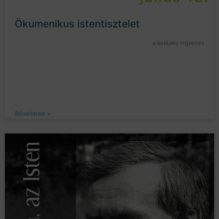
Ökumenikus istentisztelet
a belépés ingyenes
Bővebben »