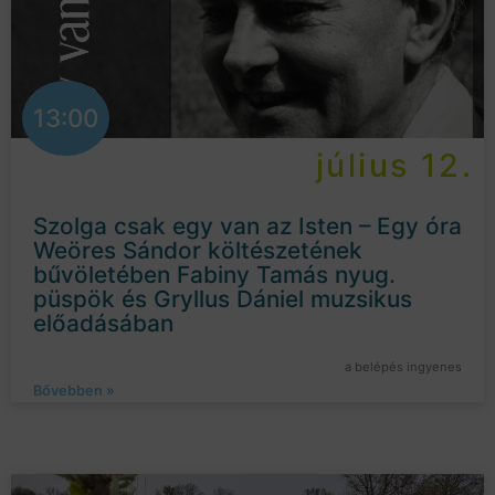
13:00
július 12.
Szolga csak egy van az Isten – Egy óra
Weöres Sándor költészetének
bűvöletében Fabiny Tamás nyug.
püspök és Gryllus Dániel muzsikus
előadásában
a belépés ingyenes
Bővebben »