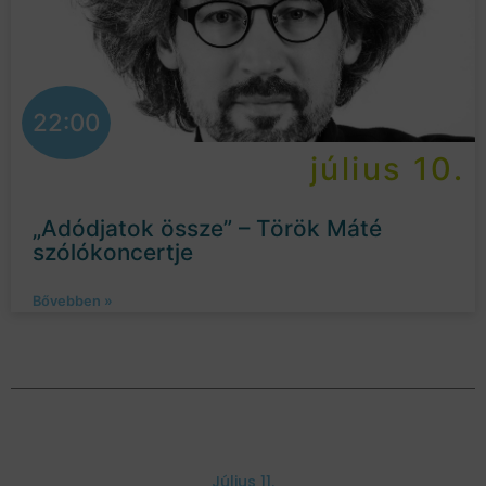
22:00
július 10.
„Adódjatok össze” – Török Máté
szólókoncertje
Bővebben »
Július 11.