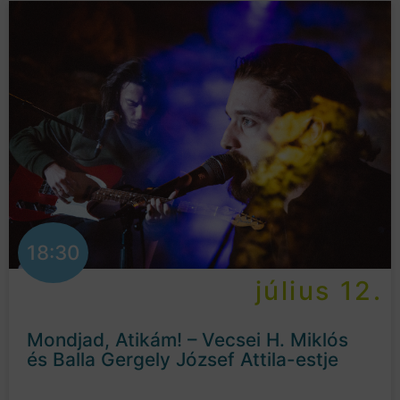
18:30
július 12.
Mondjad, Atikám! – Vecsei H. Miklós
és Balla Gergely József Attila-estje