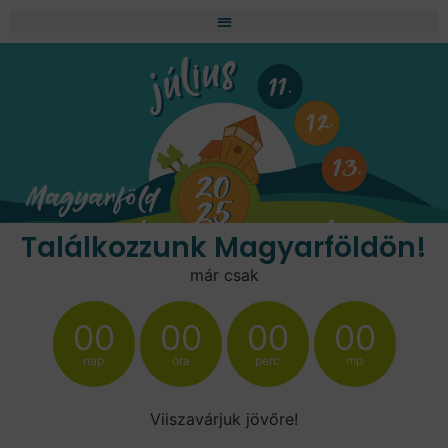
Találkozzunk Magyarföldön!
már csak
00
00
00
00
nap
óra
perc
mp
Viiszavárjuk jövőre!