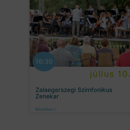
16:30
július 10
Zalaegerszegi Szimfonikus
Zenekar
Bővebben »