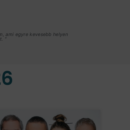
am, ami egyre kevesebb helyen
. "
26