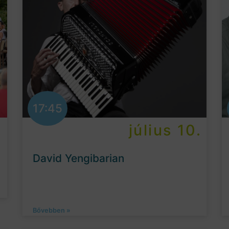
17:45
.
július 10.
David Yengibarian
Bővebben »