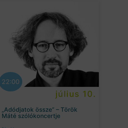
22:00
július 10.
„Adódjatok össze” – Török
Máté szólókoncertje