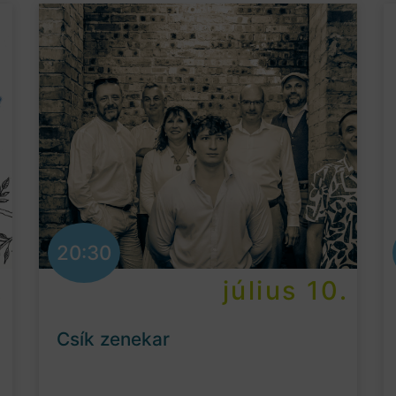
20:30
.
július 10.
Csík zenekar