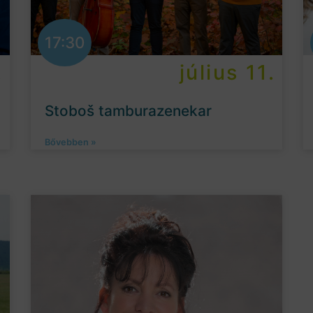
17:30
.
július 11.
Stoboš tamburazenekar
Bővebben »