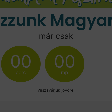
ozzunk Magyar
már csak
00
00
perc
mp
Viiszavárjuk jövőre!