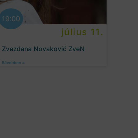
19:00
július 11.
Zvezdana Novaković ZveN
Bővebben »