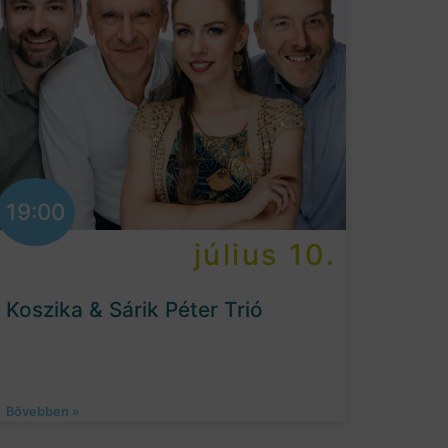
19:00
július 10.
Koszika & Sárik Péter Trió
Bővebben »