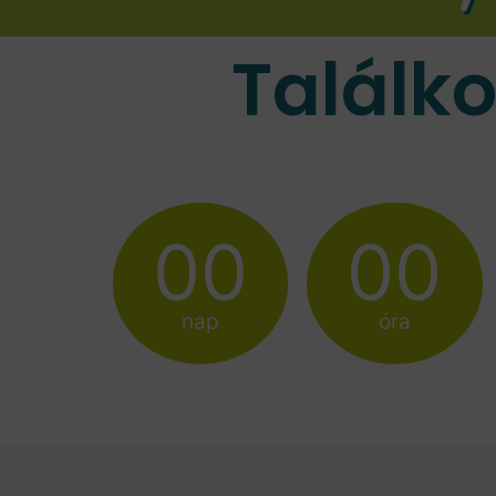
Találk
00
00
nap
óra