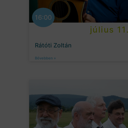
16:00
július 11
Rátóti Zoltán
Bővebben »