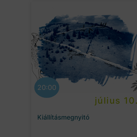
20:00
július 10
Kiállításmegnyitó