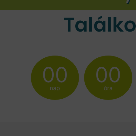
Találk
00
00
nap
óra