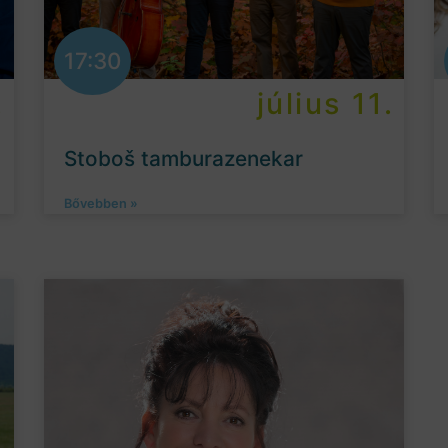
17:30
.
július 11.
Stoboš tamburazenekar
Bővebben »