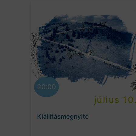
20:00
július 10
Kiállításmegnyitó