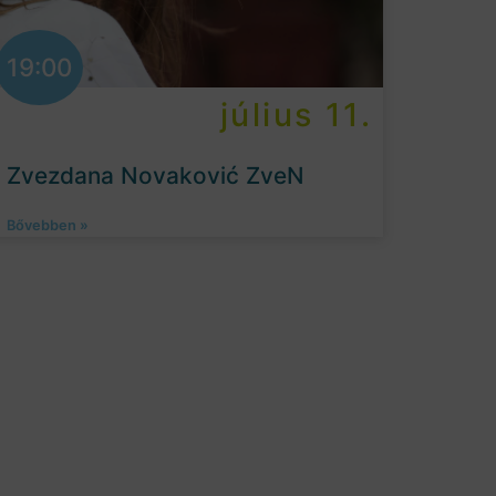
19:00
július 11.
Zvezdana Novaković ZveN
Bővebben »