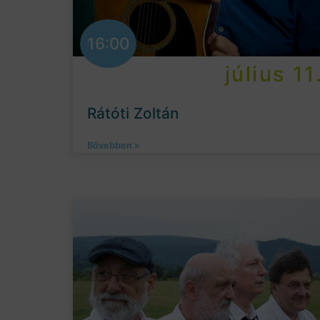
16:00
július 11
Rátóti Zoltán
Bővebben »