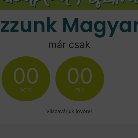
ozzunk Magyar
már csak
00
00
perc
mp
Viiszavárjuk jövőre!