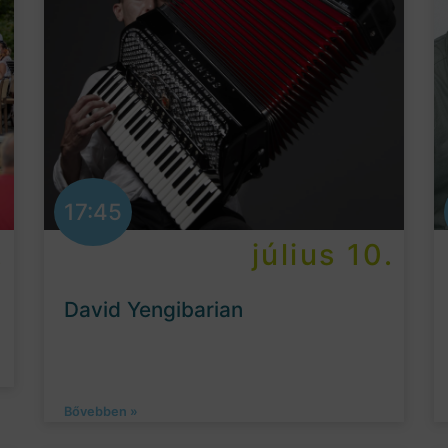
17:45
.
július 10.
David Yengibarian
Bővebben »