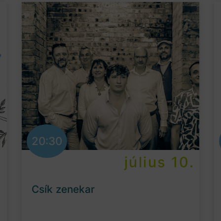
20:30
.
július 10.
Csík zenekar