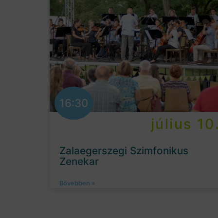
16:30
július 10
Zalaegerszegi Szimfonikus
Zenekar
Bővebben »