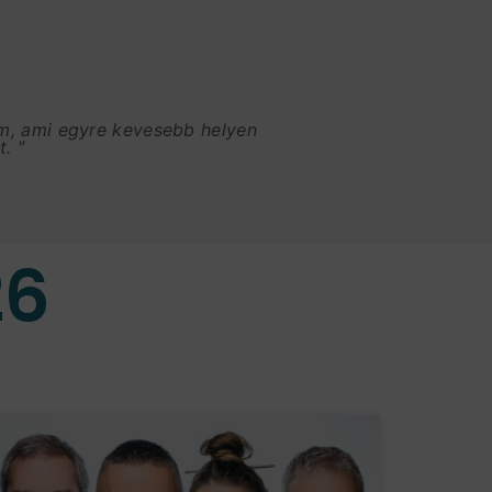
am, ami egyre kevesebb helyen
. "
26