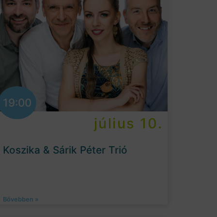
19:00
július 10.
Koszika & Sárik Péter Trió
Bővebben »