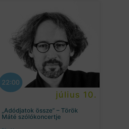
22:00
július 10.
„Adódjatok össze” – Török
Máté szólókoncertje