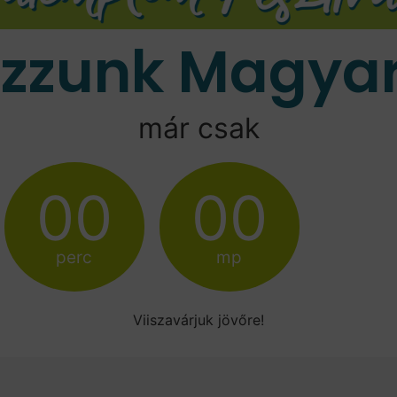
ozzunk Magyar
már csak
00
00
perc
mp
Viiszavárjuk jövőre!