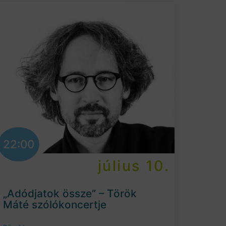
22:00
július 10.
„Adódjatok össze” – Török
Máté szólókoncertje