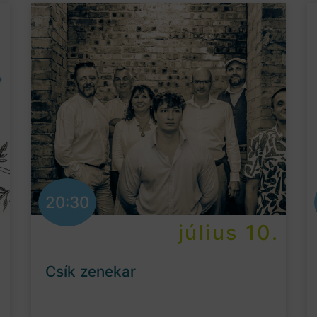
20:30
.
július 10.
Csík zenekar