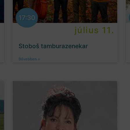
17:30
.
július 11.
Stoboš tamburazenekar
Bővebben »