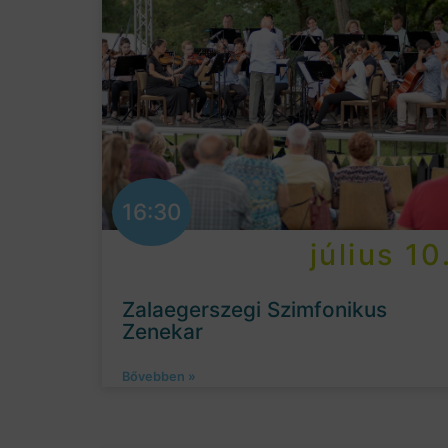
16:30
július 10
Zalaegerszegi Szimfonikus
Zenekar
Bővebben »