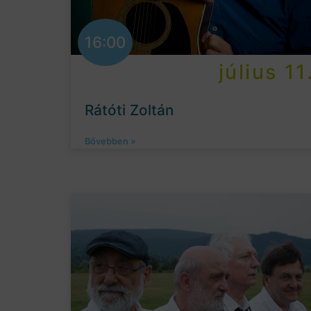
16:00
július 11
Rátóti Zoltán
Bővebben »