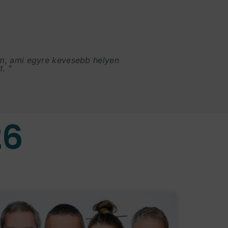
am, ami egyre kevesebb helyen
. "
26