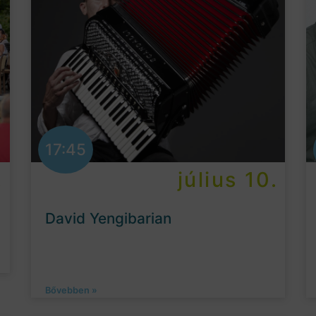
17:45
.
július 10.
David Yengibarian
Bővebben »