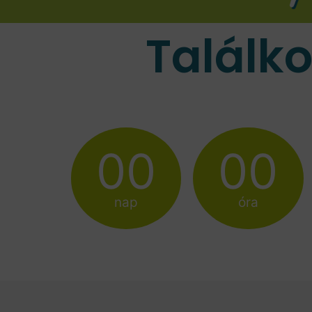
Találk
00
00
nap
óra