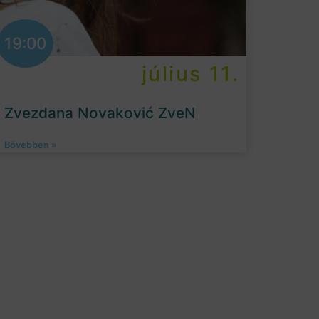
19:00
július 11.
Zvezdana Novaković ZveN
Bővebben »