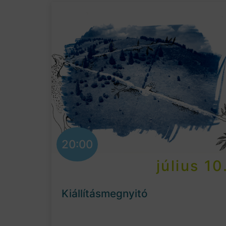
20:00
július 10
Kiállításmegnyitó