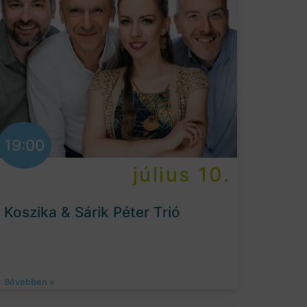
19:00
július 10.
Koszika & Sárik Péter Trió
Bővebben »