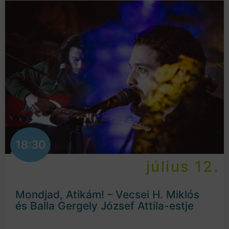
18:30
július 12.
Mondjad, Atikám! – Vecsei H. Miklós
és Balla Gergely József Attila-estje