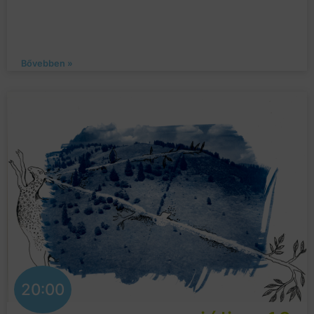
Bővebben »
20:00