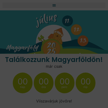
Találkozzunk Magyarföldön!
már csak
00
00
00
00
nap
óra
perc
mp
Viiszavárjuk jövőre!