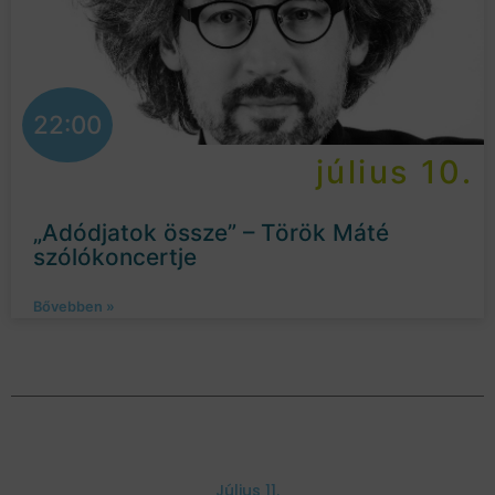
22:00
július 10.
„Adódjatok össze” – Török Máté
szólókoncertje
Bővebben »
Július 11.