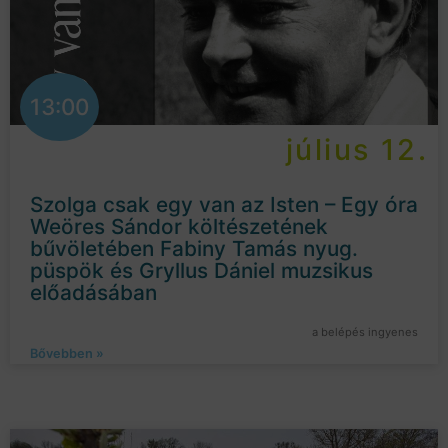
13:00
július 12.
Szolga csak egy van az Isten – Egy óra
Weöres Sándor költészetének
bűvöletében Fabiny Tamás nyug.
püspök és Gryllus Dániel muzsikus
előadásában
a belépés ingyenes
Bővebben »