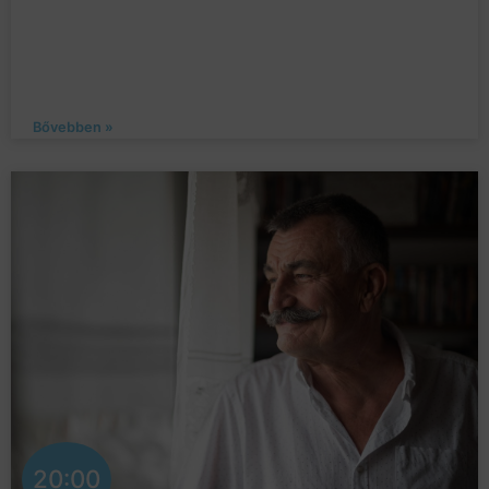
Bővebben »
20:00