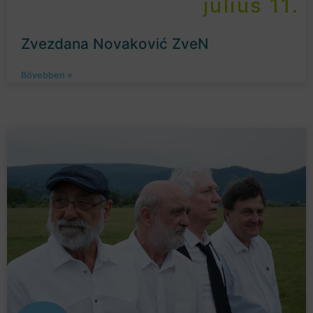
július 11.
Zvezdana Novaković ZveN
Bővebben »