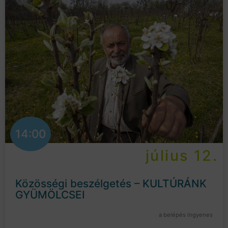
14:00
július 12.
Közösségi beszélgetés – KULTÚRÁNK
GYÜMÖLCSEI
a belépés ingyenes