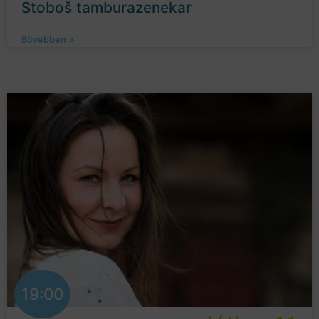
Stoboš tamburazenekar
Bővebben »
19:00