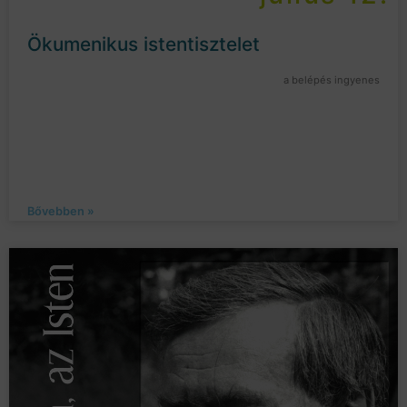
Ökumenikus istentisztelet
a belépés ingyenes
Bővebben »