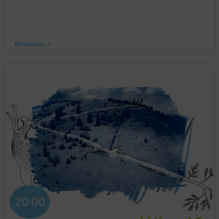
Bővebben »
20:00