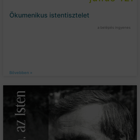
Ökumenikus istentisztelet
a belépés ingyenes
Bővebben »