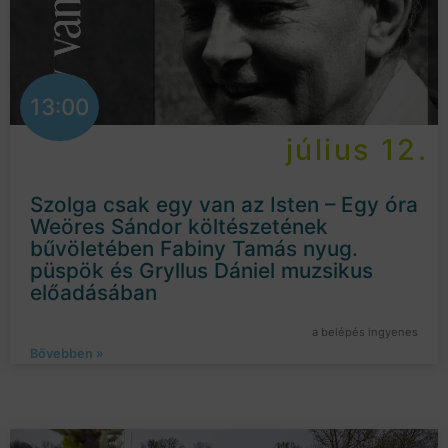
13:00
július 12.
Szolga csak egy van az Isten – Egy óra
Weöres Sándor költészetének
bűvöletében Fabiny Tamás nyug.
püspök és Gryllus Dániel muzsikus
előadásában
a belépés ingyenes
Bővebben »