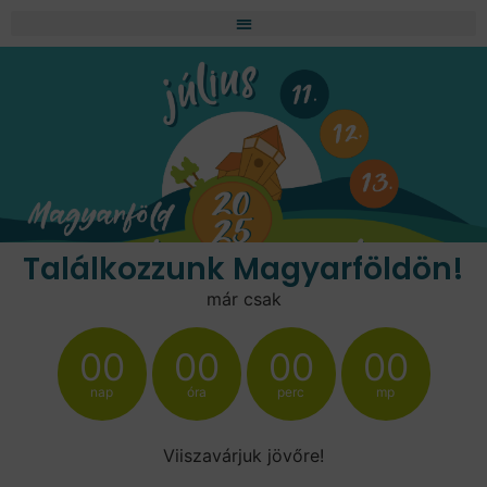
Találkozzunk Magyarföldön!
már csak
00
00
00
00
nap
óra
perc
mp
Viiszavárjuk jövőre!