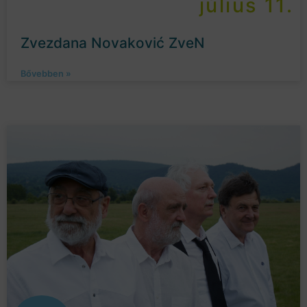
július 11.
Zvezdana Novaković ZveN
Bővebben »