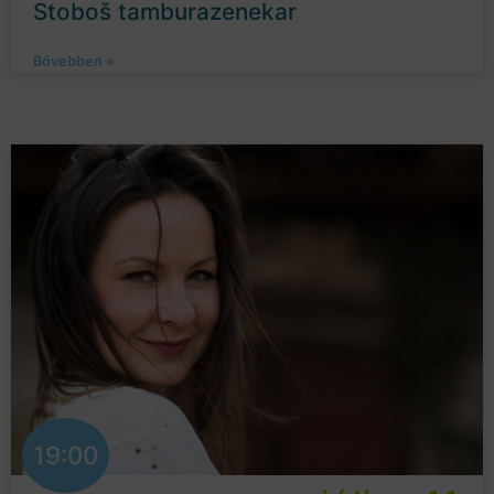
Stoboš tamburazenekar
Bővebben »
19:00