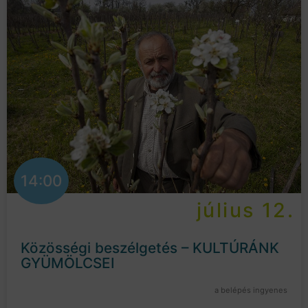
14:00
július 12.
Közösségi beszélgetés – KULTÚRÁNK
GYÜMÖLCSEI
a belépés ingyenes