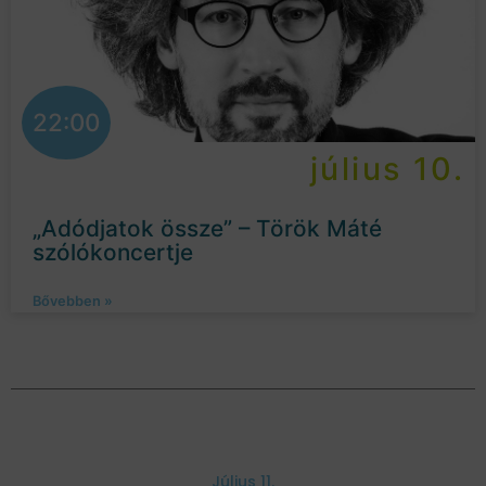
22:00
július 10.
„Adódjatok össze” – Török Máté
szólókoncertje
Bővebben »
Július 11.