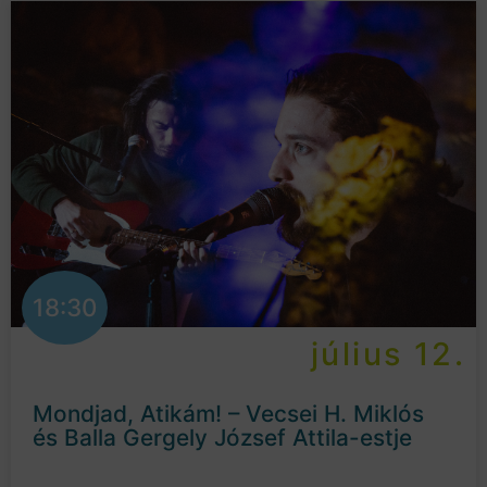
18:30
július 12.
Mondjad, Atikám! – Vecsei H. Miklós
és Balla Gergely József Attila-estje