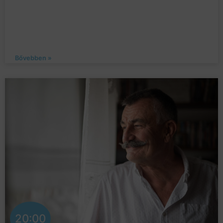
Bővebben »
20:00