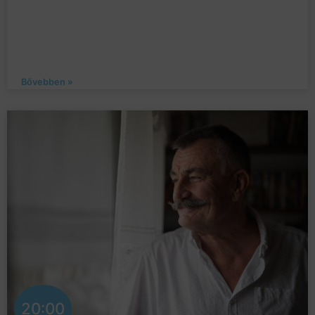
Bővebben »
20:00