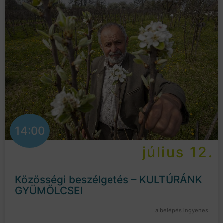
14:00
július 12.
Közösségi beszélgetés – KULTÚRÁNK
GYÜMÖLCSEI
a belépés ingyenes