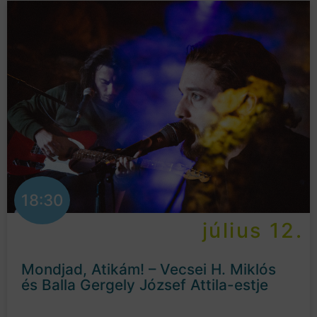
18:30
július 12.
Mondjad, Atikám! – Vecsei H. Miklós
és Balla Gergely József Attila-estje