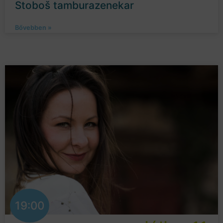
Stoboš tamburazenekar
Bővebben »
19:00