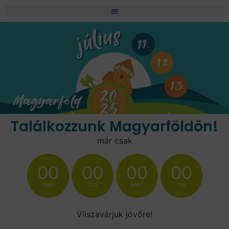
Találkozzunk Magyarföldön!
már csak
00
00
00
00
nap
óra
perc
mp
Viiszavárjuk jövőre!