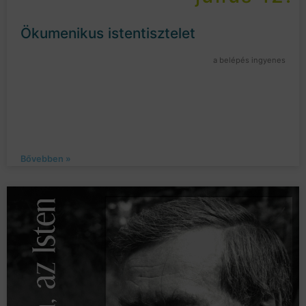
Ökumenikus istentisztelet
a belépés ingyenes
Bővebben »