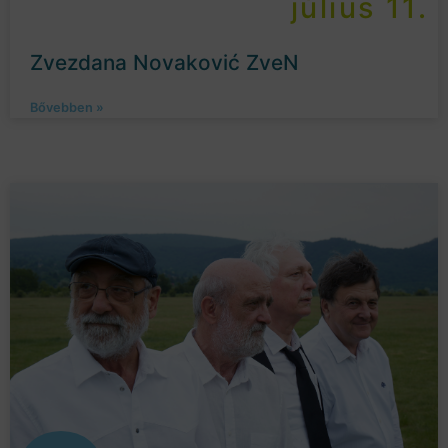
július 11.
Zvezdana Novaković ZveN
Bővebben »