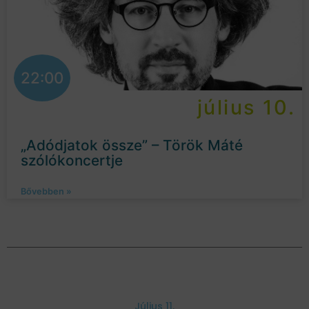
22:00
július 10.
„Adódjatok össze” – Török Máté
szólókoncertje
Bővebben »
Július 11.