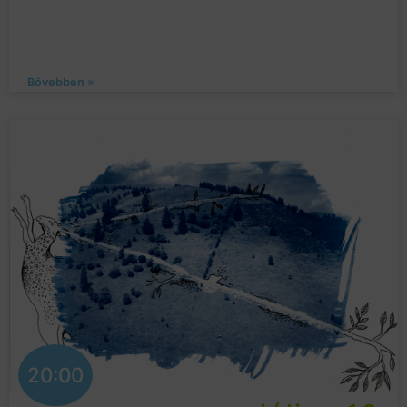
Bővebben »
20:00