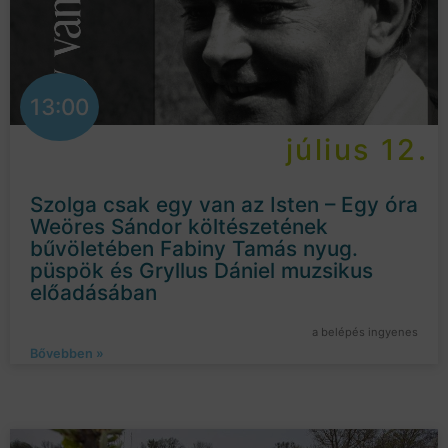
13:00
július 12.
Szolga csak egy van az Isten – Egy óra
Weöres Sándor költészetének
bűvöletében Fabiny Tamás nyug.
püspök és Gryllus Dániel muzsikus
előadásában
a belépés ingyenes
Bővebben »