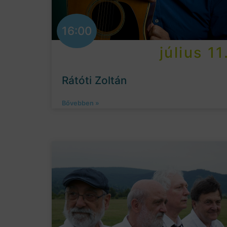
16:00
július 11
Rátóti Zoltán
Bővebben »