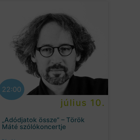
22:00
július 10.
„Adódjatok össze” – Török
Máté szólókoncertje