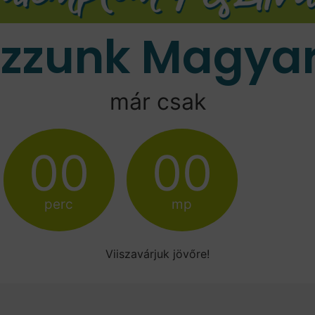
ozzunk Magyar
már csak
00
00
perc
mp
Viiszavárjuk jövőre!