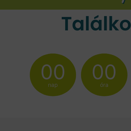
Találk
00
00
nap
óra