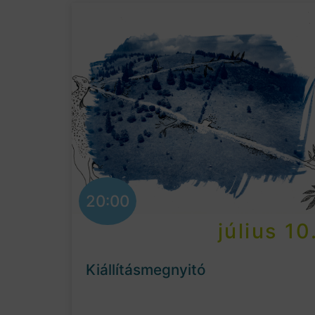
20:00
július 10
Kiállításmegnyitó