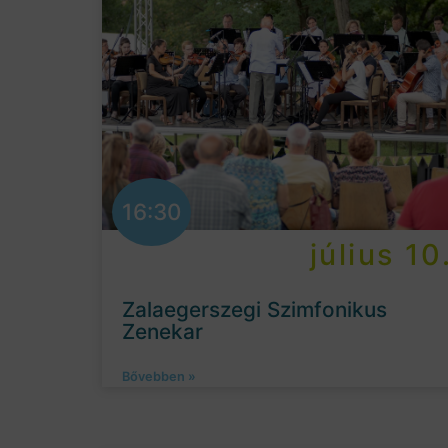
16:30
július 10
Zalaegerszegi Szimfonikus
Zenekar
Bővebben »