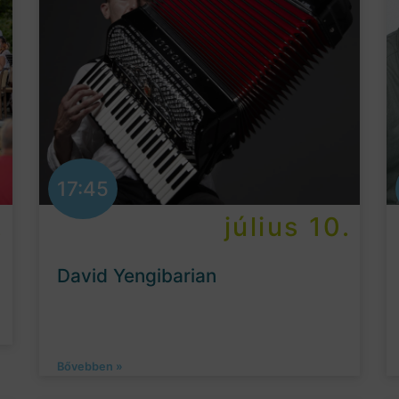
17:45
.
július 10.
David Yengibarian
Bővebben »