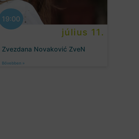
19:00
július 11.
Zvezdana Novaković ZveN
Bővebben »