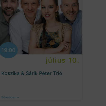
19:00
július 10.
Koszika & Sárik Péter Trió
Bővebben »