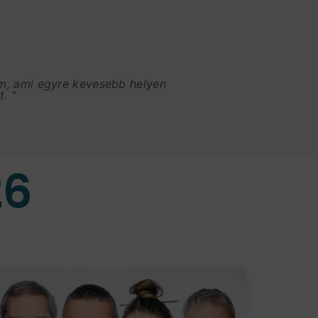
am, ami egyre kevesebb helyen
. "
26