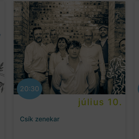
20:30
.
július 10.
Csík zenekar