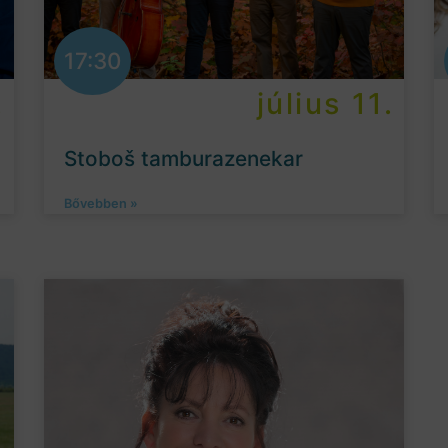
17:30
.
július 11.
Stoboš tamburazenekar
Bővebben »