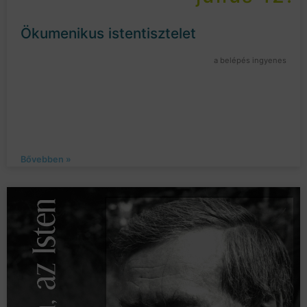
Ökumenikus istentisztelet
a belépés ingyenes
Bővebben »