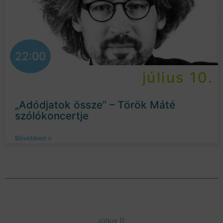
22:00
július 10.
„Adódjatok össze” – Török Máté
szólókoncertje
Bővebben »
Július 11.