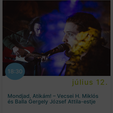
18:30
július 12.
Mondjad, Atikám! – Vecsei H. Miklós
és Balla Gergely József Attila-estje