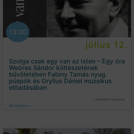
13:00
július 12.
Szolga csak egy van az Isten – Egy óra
Weöres Sándor költészetének
bűvöletében Fabiny Tamás nyug.
püspök és Gryllus Dániel muzsikus
előadásában
a belépés ingyenes
Bővebben »