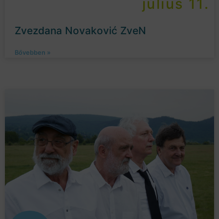
július 11.
Zvezdana Novaković ZveN
Bővebben »