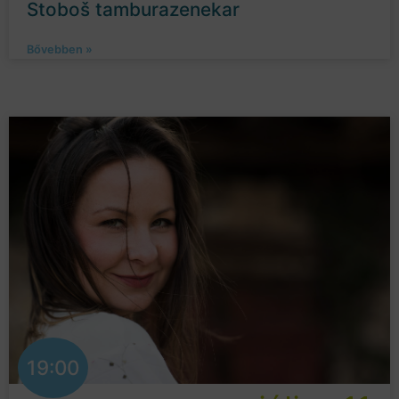
Stoboš tamburazenekar
Bővebben »
19:00