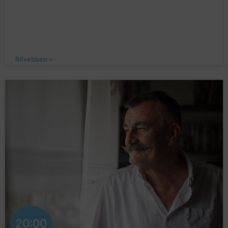
Bővebben »
20:00