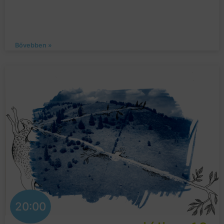
Bővebben »
20:00