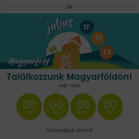
Találkozzunk Magyarföldön!
már csak
00
00
00
00
nap
óra
perc
mp
Viiszavárjuk jövőre!