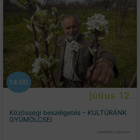
14:00
július 12.
Közösségi beszélgetés – KULTÚRÁNK
GYÜMÖLCSEI
a belépés ingyenes