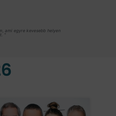
am, ami egyre kevesebb helyen
. "
26