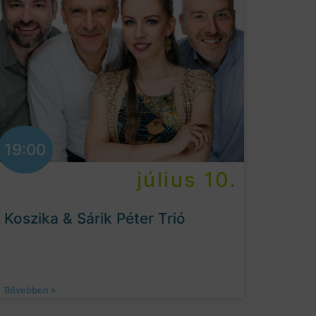
19:00
július 10.
Koszika & Sárik Péter Trió
Bővebben »