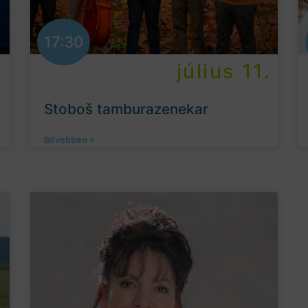
17:30
.
július 11.
Stoboš tamburazenekar
Bővebben »