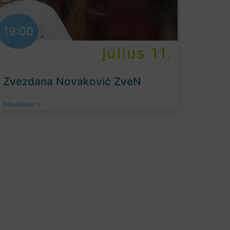
19:00
július 11.
Zvezdana Novaković ZveN
Bővebben »