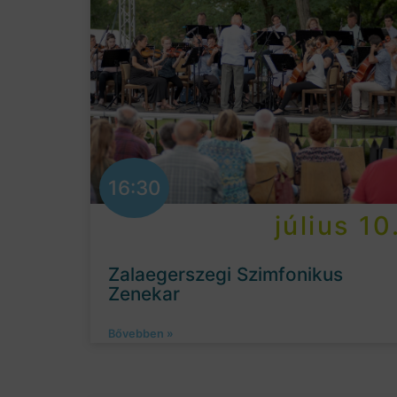
16:30
július 10
Zalaegerszegi Szimfonikus
Zenekar
Bővebben »