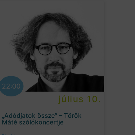
22:00
július 10.
„Adódjatok össze” – Török
Máté szólókoncertje