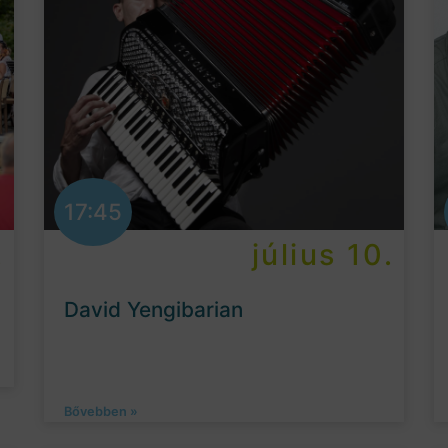
17:45
.
július 10.
David Yengibarian
Bővebben »