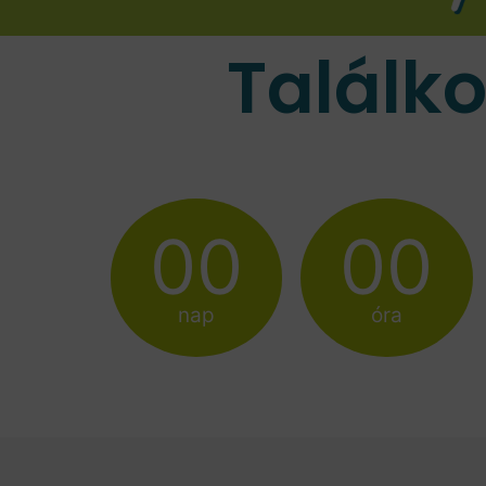
Találk
00
00
nap
óra