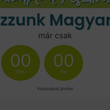
ozzunk Magyar
már csak
00
00
perc
mp
Viiszavárjuk jövőre!