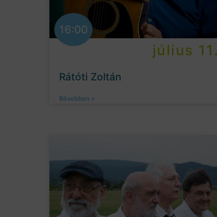
16:00
július 11
Rátóti Zoltán
Bővebben »