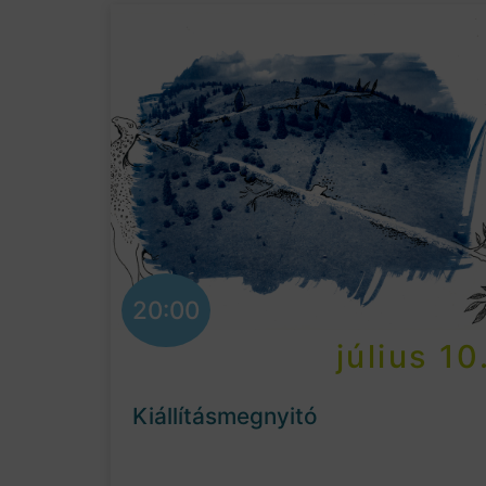
20:00
július 10
Kiállításmegnyitó