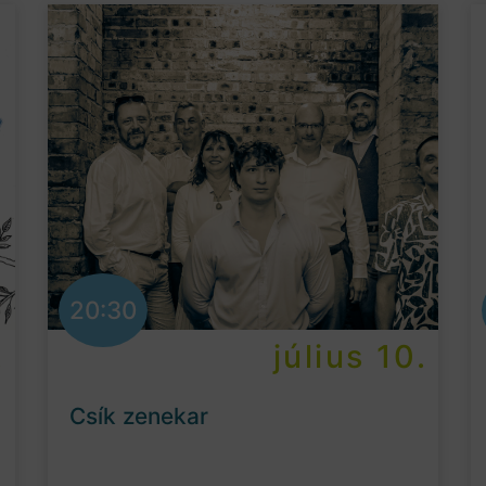
20:30
.
július 10.
Csík zenekar