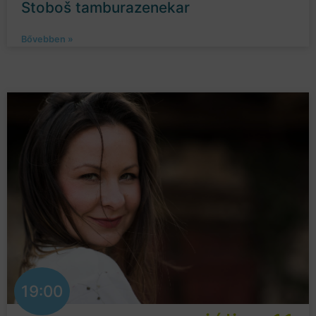
Stoboš tamburazenekar
Bővebben »
19:00