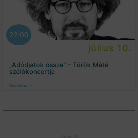
22:00
július 10.
„Adódjatok össze” – Török Máté
szólókoncertje
Bővebben »
Július 11.