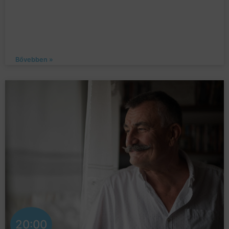
Bővebben »
20:00