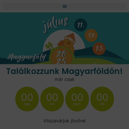
Találkozzunk Magyarföldön!
már csak
00
00
00
00
nap
óra
perc
mp
Viiszavárjuk jövőre!