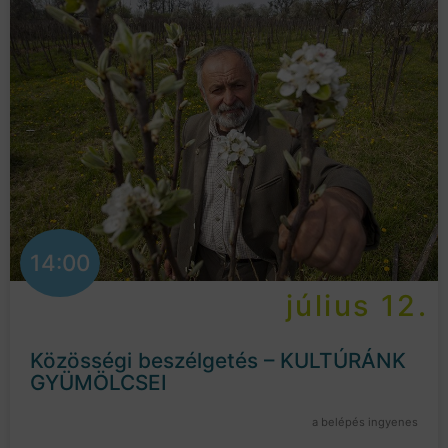
14:00
július 12.
Közösségi beszélgetés – KULTÚRÁNK
GYÜMÖLCSEI
a belépés ingyenes