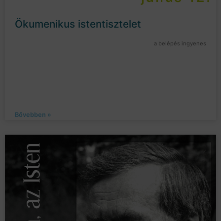
Ökumenikus istentisztelet
a belépés ingyenes
Bővebben »