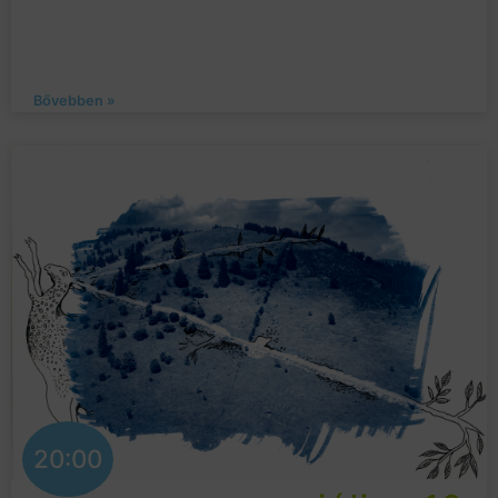
Bővebben »
20:00