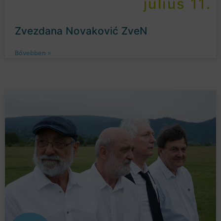
július 11.
Zvezdana Novaković ZveN
Bővebben »