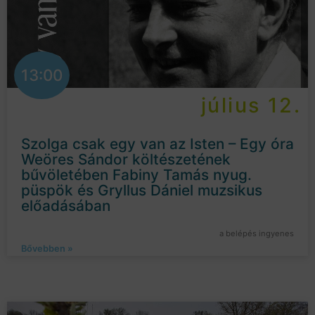
13:00
július 12.
Szolga csak egy van az Isten – Egy óra
Weöres Sándor költészetének
bűvöletében Fabiny Tamás nyug.
püspök és Gryllus Dániel muzsikus
előadásában
a belépés ingyenes
Bővebben »